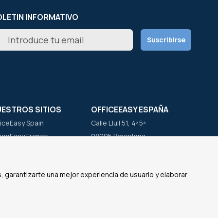
LETIN INFORMATIVO
scríbete
Suscribirse
estro
letín
icias:
UESTROS SITIOS
OFFICEEASY ESPAÑA
ficeEasy Spain
Calle Llull 51, 4º 5ª
ficeEasy France
08005 Barcelona
ficeEasy Belgium
España
ficeEasy Netherlands
, garantizarte una mejor experiencia de usuario y elaborar