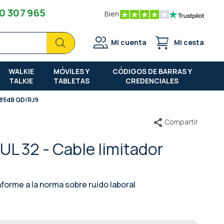
0 307 965
Bien
Buscar
Buscar
Mi cuenta
Mi cesta
WALKIE
MÓVILES Y
CÓDIGOS DE BARRAS Y
TALKIE
TABLETAS
CREDENCIALES
r 85dB QD/RJ9
Compartir
L 32 - Cable limitador
forme a la norma sobre ruido laboral