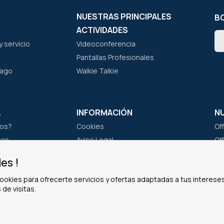
NUESTRAS PRINCIPALES
BO
ACTIVIDADES
In
 servicio
Videoconferencia
a
nu
Pantallas Profesionales
bo
pago
Walkie Talkie
de
not
A
INFORMACIÓN
N
os?
Cookies
Of
cas
Aviso Legal
Of
po
Información Personal
Of
es !
Política de privacidad
Of
ookies para ofrecerte servicios y ofertas adaptadas a tus intereses
Condiciones Generales de Venta
 de visitas.
La Garantía Pro