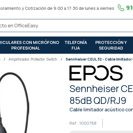
91
oramiento y Cotización de 9:00 a 17:30 de lunes a viernes
RICULARES CON MICRÓFONO
TELEFONÍA
PROTECCIÓN Y
PROFESIONAL
FIJA
SEGURIDAD
s
Amplificador, Protector, Switch
Sennheiser CEUL 32 - Cable limitado
Sennheiser CEU
85dB QD/RJ9
Cable limitador acústico con
Ref :
1000768