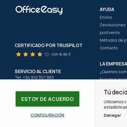
AYUDA
Envíos
Devoluciones y
postventa
Métodos de 
CERTIFICADO POR TRUSPILOT
Contacto
con
4
de 5
LA EMPRES
SERVICIO AL CLIENTE
¿Quienes som
Tel: +34 910 307 965
Nuestras mar
Email: servicioalcliente@office-easy.es
Nuestro equi
Tú decid
ESTOY DE ACUERDO
Utilizamos c
estadísticas
© Copyright OfficeEasy 2026
CONFIGURACIÓN
Denegar