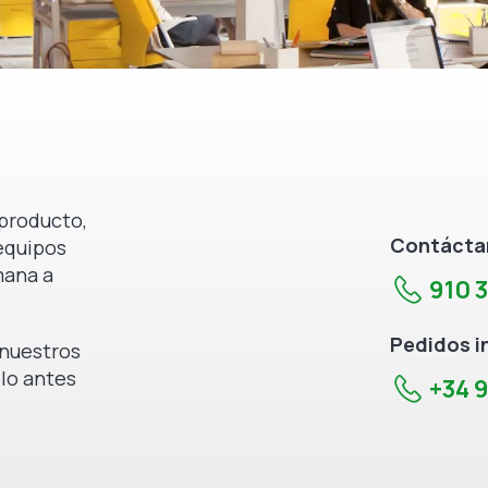
producto,
Contáctan
equipos
mana a
910 
Pedidos i
e nuestros
 lo antes
+34 9