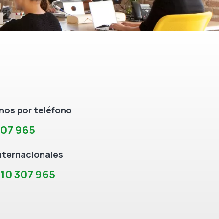
os por teléfono
307 965
nternacionales
10 307 965