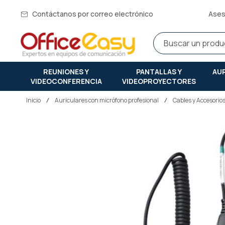
Contáctanos por correo electrónico
Ases
REUNIONES Y
PANTALLAS Y
AU
VIDEOCONFERENCIA
VIDEOPROYECTORES
Inicio
auriculares con micrófono profesional
Cables y Accesorio
Saltar
al
final
de
la
galería
de
imágenes