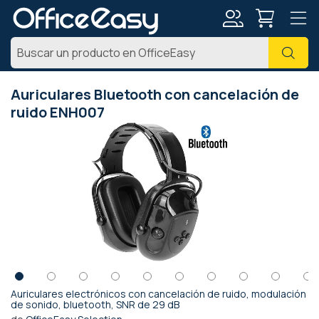
Mi
Busc
cuenta
Auriculares Bluetooth con cancelación de
ruido ENH007
Saltar
al
final
de
la
galería
de
imágenes
Auriculares electrónicos con cancelación de ruido, modulación
Saltar
de sonido, bluetooth, SNR de 29 dB
al