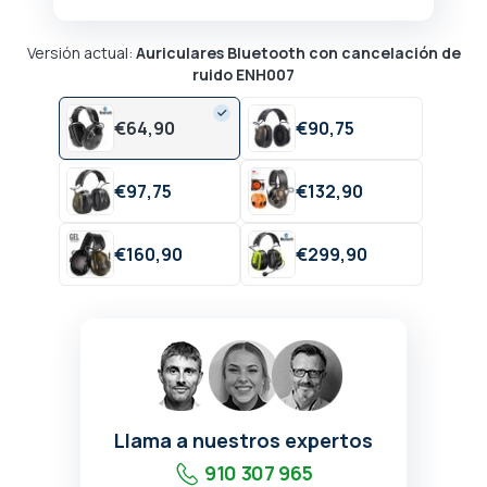
Versión actual:
Auriculares Bluetooth con cancelación de
ruido ENH007
€
64,
90
€
90,
75
€
97,
75
€
132,
90
€
160,
90
€
299,
90
Llama a nuestros expertos
910 307 965