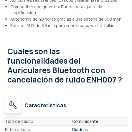
Auriculares resistentes: Cascos y diadema reforzados
Compatible con guantes: Rueda para ajustar la
amplificación
Autonomía de 40 horas gracias a una batería de 750 mAh
Entrada AUX de 3.5 mm para conectar su walkie-talkie
Cuales son las
funcionalidades
del
Auriculares Bluetooth con
cancelación de ruido ENH007 ?
Características
Características
Tipo de casco
Comunicante
Estilo de uso
Diadema