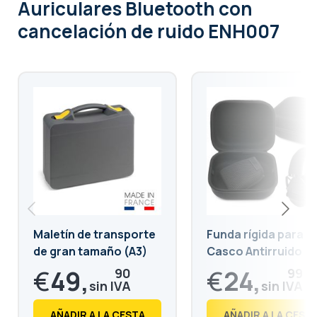
Auriculares Bluetooth con
cancelación de ruido ENH007
Maletín de transporte
Funda rígida para
de gran tamaño (A3)
Casco Antirruido
€
49,
€
24,
90
99
€
60,
€
30,
38
24
AÑADIR A LA CESTA
AÑADIR A LA CEST