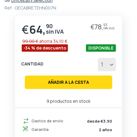
de
OfficeEasy Selection
comienzo
Ref :
OECABRETEHN007N
de
la
galería
€
64,
90
€
78,
53
Precio
de
especial
imágenes
99,00 €
ahorra
34,10 €
-34 % de descuento
DISPONIBLE
CANTIDAD
AÑADIR A LA CESTA
9 productos en stock
Gastos de envío
desde €3,90
Garantía
2 años