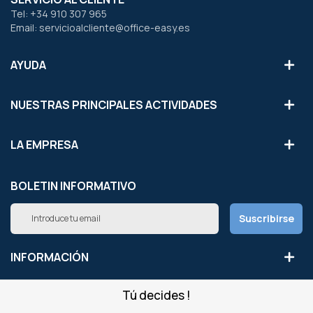
Tel: +34 910 307 965
Email: servicioalcliente@office-easy.es
AYUDA
NUESTRAS PRINCIPALES ACTIVIDADES
LA EMPRESA
BOLETIN INFORMATIVO
Inscríbete
Suscribirse
a
nuestro
boletín
INFORMACIÓN
de
noticias:
Tú decides !
NUESTROS SITIOS