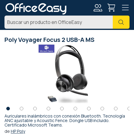
Mi
Busc
cuenta
Poly Voyager Focus 2 USB-A MS
Saltar
al
final
de
la
galería
de
imágenes
Auriculares inalámbricos con conexión Bluetooth. Tecnología
Saltar
ANC ajustable y Acoustic Fence. Dongle USB incluido.
Certificado Microsoft Teams.
al
comienzo
de
HP Poly