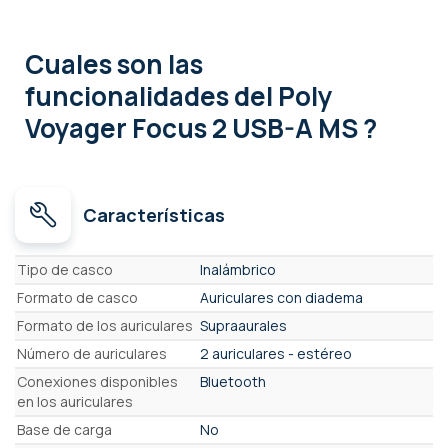
Cuales son las
funcionalidades
del Poly
Voyager Focus 2 USB-A MS ?
Características
Características
Tipo de casco
Inalámbrico
Formato de casco
Auriculares con diadema
Formato de los auriculares
Supraaurales
Número de auriculares
2 auriculares - estéreo
Conexiones disponibles
Bluetooth
en los auriculares
Base de carga
No