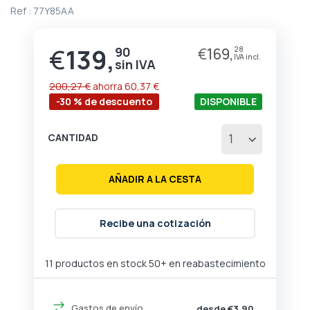
de
Ref :
77Y85AA
la
galería
de
€
139,
90
€
169,
28
Precio
imágenes
especial
200,27 €
ahorra
60,37 €
-30 % de descuento
DISPONIBLE
CANTIDAD
AÑADIR A LA CESTA
Recibe una cotización
11 productos en stock
50+ en reabastecimiento
Gastos de envío
desde €3,90