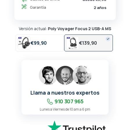
Garantía
2 años
Versión actual:
Poly Voyager Focus 2 USB-A MS
€
99,
90
€
139,
90
Llama a nuestros expertos
910 307 965
Lunes a Viernes de 10 am a 6 pm