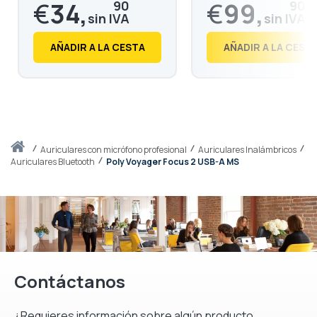
Voyager 4300
Legend 50 / Focus 2
€
34,
€
99,
90
90
€
42,
€
120,
23
88
AÑADIR A LA CESTA
AÑADIR A LA CEST
Inicio
auriculares con micrófono profesional
Auriculares Inalámbricos
Auriculares Bluetooth
Poly Voyager Focus 2 USB-A MS
Contáctanos
¿Requieres información sobre algún producto,