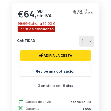
de
la
€
64,
90
€
78,
53
Precio
galería
especial
de
imágenes
99,90 €
ahorra
35,00 €
-35 % de descuento
CANTIDAD
AÑADIR A LA CESTA
Recibe una cotización
3 en stock ent. 5 dias
Gastos de envío
desde €3,90
Garantía
1 año