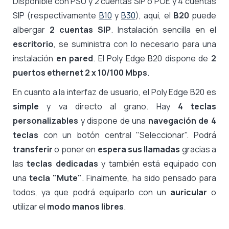
Disponible con PSU y 2 cuentas SIP o POE y 4 cuentas
SIP (respectivamente
B10
y
B30
), aquí, el
B20
puede
albergar
2 cuentas SIP
. Instalación sencilla en el
escritorio
, se suministra con lo necesario para una
instalación
en pared
. El Poly Edge B20 dispone de
2
puertos ethernet 2 x 10/100 Mbps
.
En cuanto a la interfaz de usuario, el Poly Edge B20 es
simple
y va directo al grano. Hay
4 teclas
personalizables
y dispone de una
navegación de 4
teclas
con un botón central "Seleccionar". Podrá
transferir
o poner en
espera sus llamadas
gracias a
las
teclas dedicadas
y también está equipado con
una
tecla "Mute"
. Finalmente, ha sido pensado para
todos, ya que podrá equiparlo con un
auricular
o
utilizar el
modo manos libres
.