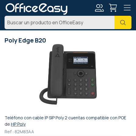
Mi
Busc
cuenta
Poly Edge B20
Saltar
al
final
de
la
galería
de
imágenes
Teléfono con cable IP SIP Poly 2 cuentas compatible con POE
Saltar
de
HP Poly
al
Ref :
82M83AA
comienzo