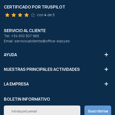
CERTIFICADO POR TRUSPILOT
con
4
de 5
SERVICIO AL CLIENTE
Tel: +34 910 307 965
Email: servicioalcliente@office-easy.es
AYUDA
NUESTRAS PRINCIPALES ACTIVIDADES
LA EMPRESA
BOLETIN INFORMATIVO
Inscríbete
Suscribirse
a