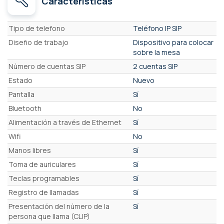
Características
Características
Tipo de telefono
Teléfono IP SIP
Diseño de trabajo
Dispositivo para colocar
sobre la mesa
Número de cuentas SIP
2 cuentas SIP
Estado
Nuevo
Pantalla
Sí
Bluetooth
No
Alimentación a través de Ethernet
Sí
Wifi
No
Manos libres
Sí
Toma de auriculares
Sí
Teclas programables
Sí
Registro de llamadas
Sí
Presentación del número de la
Sí
persona que llama (CLIP)