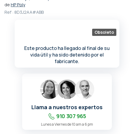
comienzo
de
HP Poly
de
Ref :
8D3J2AA#ABB
la
galería
de
Obsoleto
imágenes
Este producto ha llegado al final de su
vida útil y ha sido detenido por el
fabricante.
Llama a nuestros expertos
910 307 965
Lunes a Viernes de 10 am a 6 pm