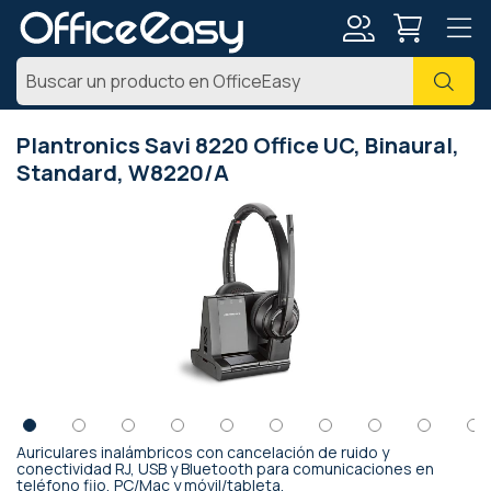
Mi
Busc
cuenta
Plantronics Savi 8220 Office UC, Binaural,
Standard, W8220/A
Saltar
al
final
de
la
galería
de
imágenes
Auriculares inalámbricos con cancelación de ruido y
Saltar
conectividad RJ, USB y Bluetooth para comunicaciones en
teléfono fijo, PC/Mac y móvil/tableta.
al