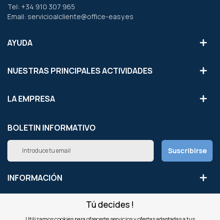
Tel: +34 910 307 965
Email: servicioalcliente@office-easy.es
AYUDA
NUESTRAS PRINCIPALES ACTIVIDADES
LA EMPRESA
BOLETIN INFORMATIVO
Inscríbete
Suscribirse
a
nuestro
boletín
INFORMACIÓN
de
noticias:
Tú decides !
NUESTROS SITIOS
Utilizamos cookies para ofrecerte servicios y ofertas adaptadas a tus