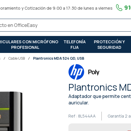
91
oramiento y Cotización de 9:00 a 17:30 de lunes a viernes
RICULARES CON MICRÓFONO
TELEFONÍA
PROTECCIÓN Y
PROFESIONAL
FIJA
SEGURIDAD
s
Cable USB
Plantronics MDA 524 QD, USB
Plantronics M
Adaptador que permite centra
auricular.
Ref :
8L544AA
Garantía
2 