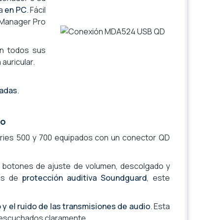
ía
en PC
. Fácil
 Manager Pro
en todos sus
auricular.
madas
.
vo
eries 500 y 700 equipados con un conector QD
s botones de ajuste de volumen, descolgado y
ías de
protección auditiva Soundguard
, este
 y el ruido de las transmisiones de audio
. Esta
r escuchados claramente.