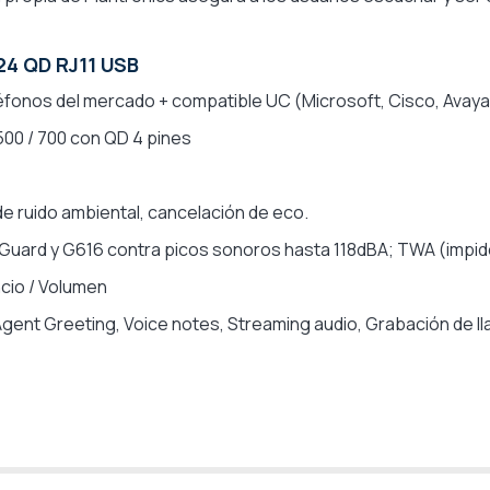
24 QD RJ11 USB
éfonos del mercado + compatible UC (Microsoft, Cisco, Avaya.
500 / 700 con QD 4 pines
e ruido ambiental, cancelación de eco.
Guard y G616 contra picos sonoros hasta 118dBA; TWA (impid
ncio / Volumen
gent Greeting, Voice notes, Streaming audio, Grabación de ll