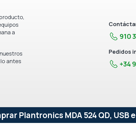
producto,
Contáctan
equipos
mana a
910 
Pedidos i
e nuestros
 lo antes
+34 9
prar Plantronics MDA 524 QD, USB e