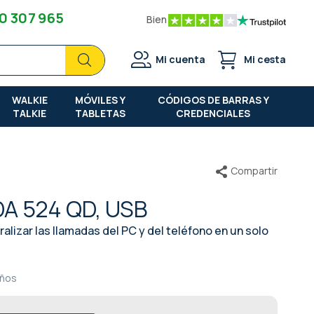
0 307 965
Bien
Buscar
Buscar
Mi cuenta
Mi cesta
WALKIE
MÓVILES Y
CÓDIGOS DE BARRAS Y
TALKIE
TABLETAS
CREDENCIALES
Compartir
DA 524 QD, USB
lizar las llamadas del PC y del teléfono en un solo
años