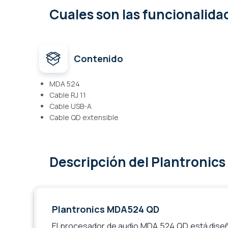
Cuales son las funcionalid
Contenido
MDA 524
Cable RJ 11
Cable USB-A
Cable QD extensible
Descripción
del Plantronic
Plantronics MDA524 QD
El procesador de audio MDA 524 QD está
dise