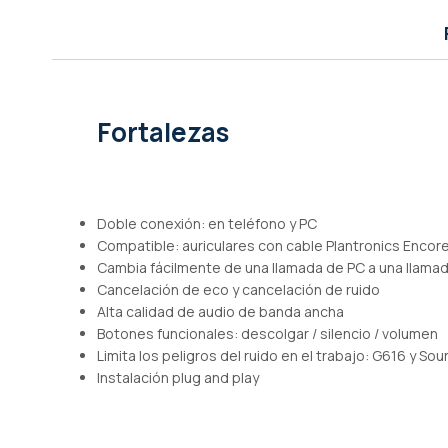
de
imágenes
Fortalezas
Doble conexión: en teléfono y PC
Compatible: auriculares con cable Plantronics Encor
Cambia fácilmente de una llamada de PC a una llamada
Cancelación de eco y cancelación de ruido
Alta calidad de audio de banda ancha
Botones funcionales: descolgar / silencio / volumen
Limita los peligros del ruido en el trabajo: G616 y So
Instalación plug and play