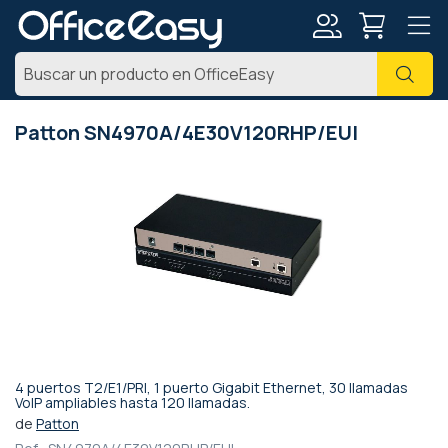
Mi
Busc
cuenta
Patton SN4970A/4E30V120RHP/EUI
Saltar
al
final
de
la
galería
de
imágenes
4 puertos T2/E1/PRI, 1 puerto Gigabit Ethernet, 30 llamadas
Saltar
VoIP ampliables hasta 120 llamadas.
al
de
Patton
comienzo