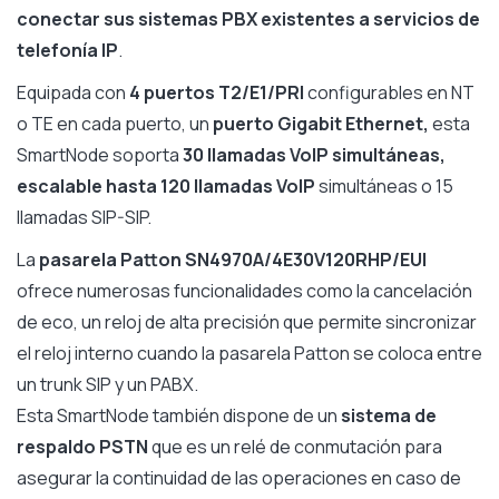
conectar sus sistemas PBX existentes a servicios de
telefonía IP
.
Equipada con
4 puertos T2/E1/PRI
configurables en NT
o TE en cada puerto, un
puerto Gigabit Ethernet,
esta
SmartNode soporta
30 llamadas VoIP simultáneas,
escalable hasta 120 llamadas VoIP
simultáneas o 15
llamadas SIP-SIP.
La
pasarela Patton SN4970A/4E30V120RHP/EUI
ofrece numerosas funcionalidades como la cancelación
de eco, un reloj de alta precisión que permite sincronizar
el reloj interno cuando la pasarela Patton se coloca entre
un trunk SIP y un PABX.
Esta SmartNode también dispone de un
sistema de
respaldo PSTN
que es un relé de conmutación para
asegurar la continuidad de las operaciones en caso de