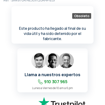
Ref :
SN4970A/4E30V120RHP/EUI
de
la
galería
Obsoleto
de
imágenes
Este producto ha llegado al final de su
vida útil y ha sido detenido por el
fabricante.
Llama a nuestros expertos
910 307 965
Lunes a Viernes de 10 am a 6 pm