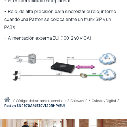
- Interoperabilidad excepcional
- Reloj de alta precisión para
sincroizar el reloj interno
cuando una Patton se coloca entre un trunk SIP y un
PABX.
- Alimentación externa EUI (100-240 V CA)
Inicio
códigos de barras y credenciales
Gateway IP
Gateway Digital
Patton SN4970A/4E30V120RHP/EUI