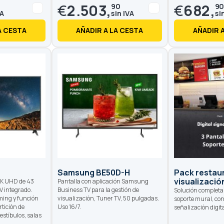
€
2.503,
€
682,
90
9
A CESTA
AÑADIR A LA CESTA
AÑADIR 
Samsung BE50D-H
Pack restau
visualizació
4K UHD de 43
Pantalla con aplicación Samsung
V integrado.
Business TV para la gestión de
Solución completa 
ming y función
visualización, Tuner TV, 50 pulgadas.
soporte mural, con
tición de
Uso 16/7.
señalización digit
estíbulos, salas