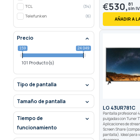
% of
€
530,
81
TCL
34
Telefunken
6
AÑADIR A L
Precio
159
24 049
101 Producto(s)
Tipo de pantalla
Tamaño de pantalla
LG 43UR781C
Pantalla profesional 
Tiempo de
pulgadas con Tuner T
Aplicaciones de strea
funcionamiento
Screen Share (compar
pantalla). Ideal para v
de espera.