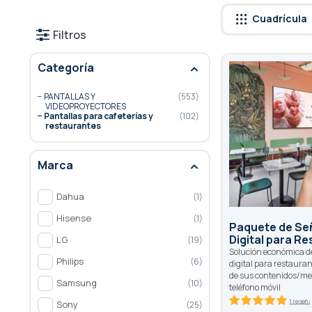
Cuadrícula
Filtros
Categoría
PANTALLAS Y
553
VIDEOPROYECTORES
Pantallas para cafeterías y
102
restaurantes
Marca
Dahua
1
Hisense
1
Paquete de Se
Digital para R
LG
19
Solución económica d
Philips
6
digital para restaura
de sus contenidos/m
Samsung
10
teléfono móvil
1 reseñ
Sony
25
100
100