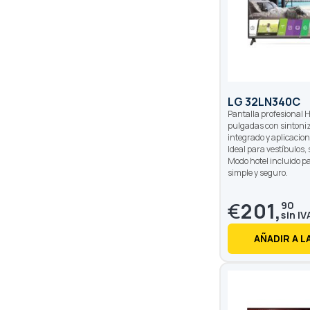
LG 32LN340C
Pantalla profesional 
pulgadas con sintoni
integrado y aplicacio
Ideal para vestíbulos, 
Modo hotel incluido p
simple y seguro.
€
201,
90
AÑADIR A L