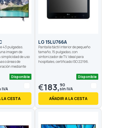
C
LG 15LU766A
e 43 pulgadas.
Pantalla táctil interior de pequeño
 una imagen de
tamaño, 15 pulgadas, con
 simplicidad de uso
sintonizador de TV. Ideal para
nas o áreas de
hospitales, certificado ISO 22196.
uración mediante
Disponible
Disponible
€
183,
0
90
A LA CESTA
AÑADIR A LA CESTA