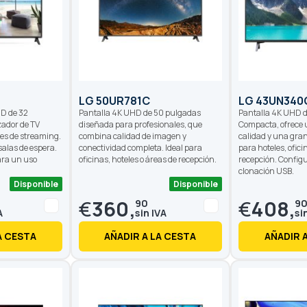
LG 50UR781C
LG 43UN340
HD de 32
Pantalla 4K UHD de 50 pulgadas
Pantalla 4K UHD d
zador de TV
diseñada para profesionales, que
Compacta, ofrece
nes de streaming.
combina calidad de imagen y
calidad y una gran
salas de espera.
conectividad completa. Ideal para
para hoteles, ofici
ara un uso
oficinas, hoteles o áreas de recepción.
recepción. Config
clonación USB.
Disponible
Disponible
€
360,
€
408,
90
9
A CESTA
AÑADIR A LA CESTA
AÑADIR 