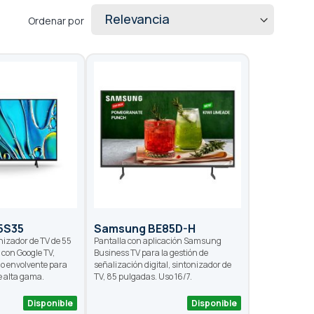
Ordenar por
5S35
Samsung BE85D-H
nizador de TV de 55
Pantalla con aplicación Samsung
con Google TV,
Business TV para la gestión de
do envolvente para
señalización digital, sintonizador de
e alta gama.
TV, 85 pulgadas. Uso 16/7.
Disponible
Disponible