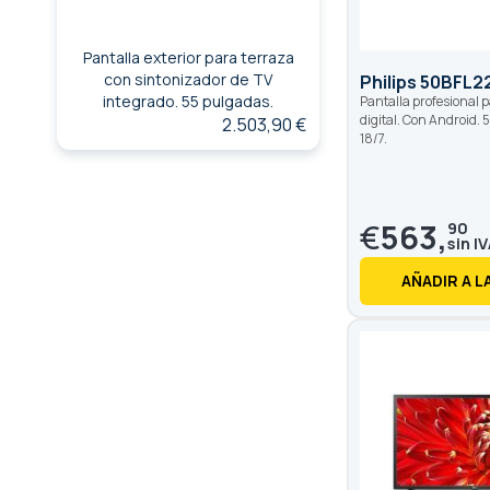
Pantalla exterior para terraza
con sintonizador de TV
Philips 50BFL2
integrado. 55 pulgadas.
Pantalla profesional 
digital. Con Android.
2.503,90 €
18/7.
€
563,
90
AÑADIR A L