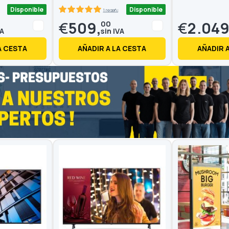
Disponible
Disponible
1 reseñas
100
100
% of
€
509,
€
2.049
00
A CESTA
AÑADIR A LA CESTA
AÑADIR 