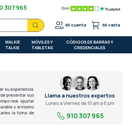
0 307 965
Bien
Buscar
Buscar
Mi cuenta
Mi cesta
WALKIE
MÓVILES Y
CÓDIGOS DE BARRAS Y
TALKIE
TABLETAS
CREDENCIALES
ar su experiencia.
Llama a nuestros expertos
uede presentar sus
mpo real, ajustar
Lunes a Viernes de 10 am a 6 pm
parable y al mismo
tarles la toma de
910 307 965