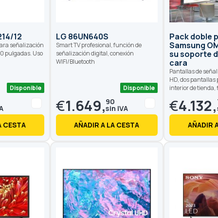
214/12
LG 86UN640S
Pack doble p
Samsung OM
para señalización
Smart TV profesional, función de
su soporte 
 50 pulgadas. Uso
señalización digital, conexión
WIFI/Bluetooth
cara
Pantallas de señali
HD, dos pantallas
Disponible
Disponible
interior de tienda, 
€
1.649,
€
4.132,
90
A CESTA
AÑADIR A LA CESTA
AÑADIR 