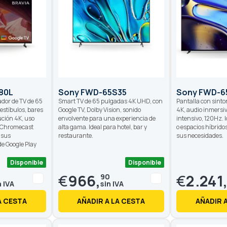
80L
Sony FWD-65S35
Sony FWD-6
ador de TV de 65
Smart TV de 65 pulgadas 4K UHD, con
Pantalla con sinto
estíbulos, bares
Google TV, Dolby Vision, sonido
4K, audio inmersiv
ución 4K, uso
envolvente para una experiencia de
intensivo, 120Hz. 
, Chromecast
alta gama. Ideal para hotel, bar y
o espacios híbrido
 sus
restaurante.
sus necesidades.
de Google Play
Disponible
Disponible
€
966,
€
2.241
0
90
A CESTA
AÑADIR A LA CESTA
AÑADIR 