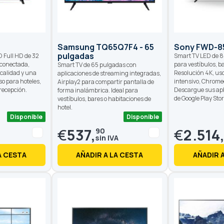
Samsung TQ65Q7F4 - 65
Sony FWD-8
pulgadas
D Full HD de 32
Smart TV LED de 8
conectada,
para vestíbulos, b
Smart TV de 65 pulgadas con
calidad y una
Resolución 4K, uso
aplicaciones de streaming integradas,
so para hoteles,
intensivo, Chrome
Airplay2 para compartir pantalla de
 recepción.
Descargue sus apl
forma inalámbrica. Ideal para
de Google Play Stor
vestíbulos, bares o habitaciones de
hotel.
Disponible
Disponible
€
537,
€
2.514
90
A CESTA
AÑADIR A LA CESTA
AÑADIR 