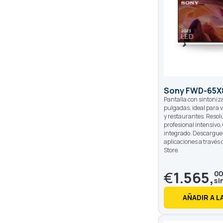
Sony FWD-65X
Pantalla con sintoniz
pulgadas, ideal para v
y restaurantes. Resol
profesional intensivo
integrado. Descargue
aplicaciones a través 
Store.
€
1.565,
0
AÑADIR A L