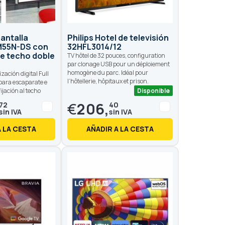
antalla
Philips Hotel de televisión
55N-DS con
32HFL3014/12
de techo doble
TV hôtel de 32 pouces, configuration
par clonage USB pour un déploiement
homogène du parc. Idéal pour
zación digital Full
l’hôtellerie, hôpitaux et prison.
 para escaparate e
fijación al techo
Disponible
€
206,
72
40
A LA CESTA
AÑADIR A LA CESTA