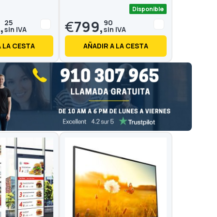
Disponible
,
€
799,
25
90
A LA CESTA
AÑADIR A LA CESTA