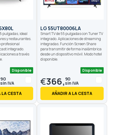
5X80L
LG 55UT80006LA
5 pulgadas, ideal
Smart TV de 55 pulgadas con Tuner TV
ares y restaurantes.
integrado. Aplicaciones de streaming
 profesional
integradas. Función Screen Share
cast integrado.
para transmitir de forma inalámbrica
icaciones a través
desde un dispositivo móvil. Modo hotel
e.
disponible.
Disponible
Disponible
,
€
366,
90
90
A LA CESTA
AÑADIR A LA CESTA