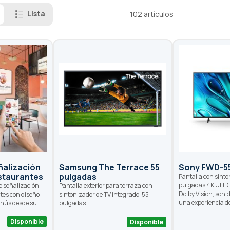
Lista
102
artículos
ñalización
Samsung The Terrace 55
Sony FWD-5
estaurantes
pulgadas
Pantalla con sinto
pulgadas 4K UHD, 
e señalización
Pantalla exterior para terraza con
Dolby Vision, soni
ntes con diseño
sintonizador de TV integrado. 55
una experiencia d
enús desde su
pulgadas.
Disponible
Disponible
as