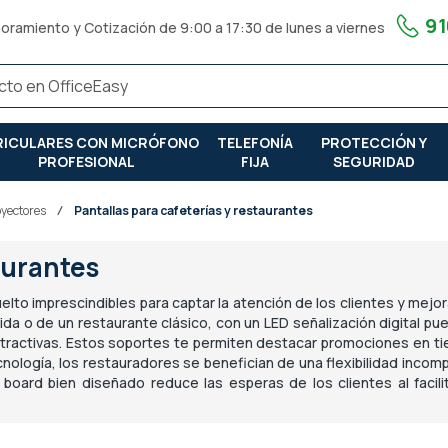
91
oramiento y Cotización de 9:00 a 17:30 de lunes a viernes
RICULARES CON MICRÓFONO
TELEFONÍA
PROTECCIÓN Y
PROFESIONAL
FIJA
SEGURIDAD
royectores
Pantallas para cafeterías y restaurantes
aurantes
lto imprescindibles para captar la atención de los clientes y mejor
da o de un restaurante clásico, con un LED señalización digital p
tractivas. Estos soportes te permiten destacar promociones en tie
cnología, los restauradores se benefician de una flexibilidad incom
ard bien diseñado reduce las esperas de los clientes al facili