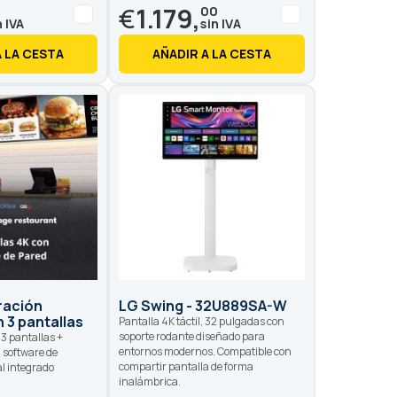
€
1.179,
0
00
A LA CESTA
AÑADIR A LA CESTA
ración
LG Swing - 32U889SA-W
n 3 pantallas
Pantalla 4K táctil, 32 pulgadas con
soporte rodante diseñado para
3 pantallas +
entornos modernos. Compatible con
 software de
compartir pantalla de forma
al integrado
inalámbrica.