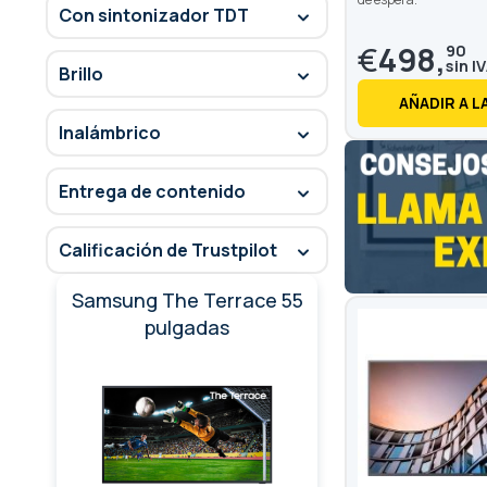
Con sintonizador TDT
€
498,
90
Brillo
AÑADIR A L
Inalámbrico
Entrega de contenido
Calificación de Trustpilot
Samsung The Terrace 55
pulgadas