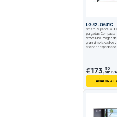
LG 32LQ631C
Smart TV, pantalla LE
pulgadas. Compacta, 
ofrece una imagen de 
gran simplicidad de u
oficinas o espacios de
€
173,
90
AÑADIR A L