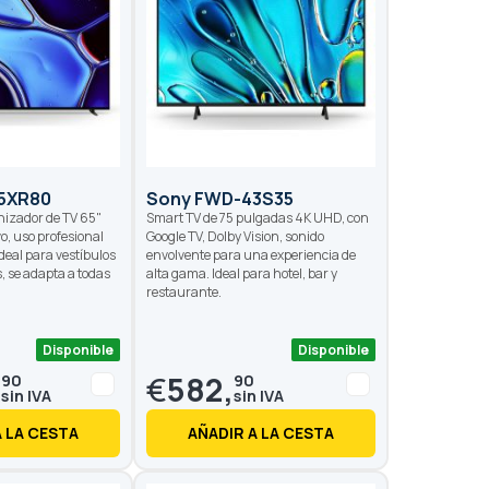
5XR80
Sony FWD-43S35
nizador de TV 65"
Smart TV de 75 pulgadas 4K UHD, con
o, uso profesional
Google TV, Dolby Vision, sonido
Ideal para vestíbulos
envolvente para una experiencia de
s, se adapta a todas
alta gama. Ideal para hotel, bar y
restaurante.
Disponible
Disponible
,
€
582,
90
90
A LA CESTA
AÑADIR A LA CESTA