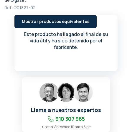
de
Gigaset
comienzo
Ref :
201827-02
de
la
Mostrar productos equivalentes
galería
de
Este producto ha llegado al final de su
imágenes
vida útil y ha sido detenido por el
fabricante.
Llama a nuestros expertos
910 307 965
Lunes a Viernes de 10 am a 6 pm