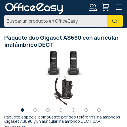
Mi
Busc
cuenta
Paquete dúo Gigaset AS690 con auricular
inalámbrico DECT
Saltar
al
final
de
la
galería
de
imágenes
Paquete especial compuesto por dos teléfonos inalámbricos
Saltar
Gigaset AS690 y un auricular inalámbrico DECT GAP.
al