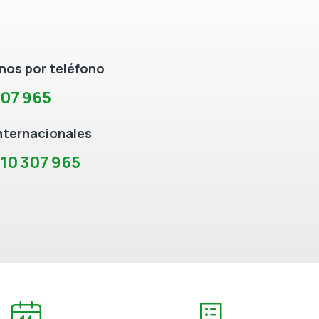
os por teléfono
307 965
nternacionales
10 307 965