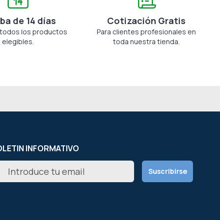
ba de 14 días
Cotización Gratis
 todos los productos
Para clientes profesionales en
elegibles.
toda nuestra tienda.
LETIN INFORMATIVO
scríbete
Suscribirse
estro
letín
icias: