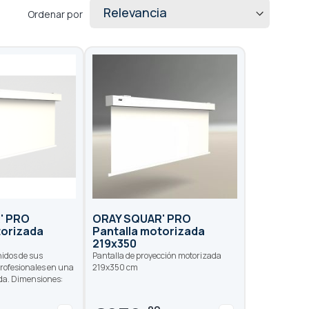
Ordenar por
' PRO
ORAY SQUAR' PRO
torizada
Pantalla motorizada
219x350
nidos de sus
Pantalla de proyección motorizada
profesionales en una
219x350 cm
da. Dimensiones: