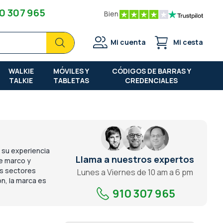
0 307 965
Bien
Buscar
Buscar
Mi cuenta
Mi cesta
WALKIE
MÓVILES Y
CÓDIGOS DE BARRAS Y
TALKIE
TABLETAS
CREDENCIALES
 su experiencia
Llama a nuestros expertos
e marco y
os sectores
Lunes a Viernes de 10 am a 6 pm
n, la marca es
910 307 965