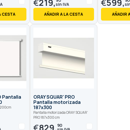
€
219,
€
599,
90
9
A CESTA
AÑADIR A LA CESTA
AÑADIR 
 Pantalla
ORAY SQUAR' PRO
0
Pantalla motorizada
187x300
5x200cm
Pantalla motorizada ORAY SQUAR'
PRO 187x300 cm
€
829,
90