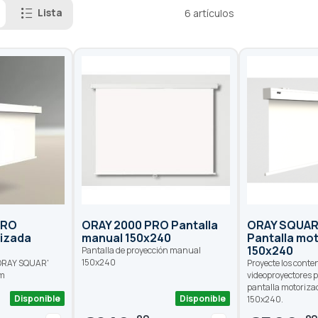
Lista
6
artículos
PRO
ORAY 2000 PRO Pantalla
ORAY SQUAR
rizada
manual 150x240
Pantalla mo
150x240
Pantalla de proyección manual
150x240
 ORAY SQUAR'
Proyecte los conte
cm
videoproyectores 
pantalla motoriza
Disponible
Disponible
150x240.