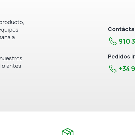
producto,
Contáctan
equipos
mana a
910 
Pedidos i
e nuestros
 lo antes
+34 9