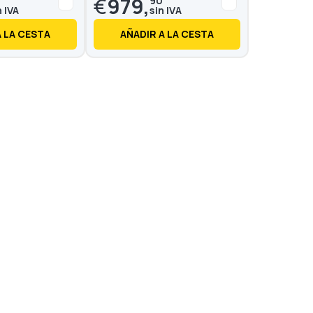
€
979,
0
90
A LA CESTA
AÑADIR A LA CESTA