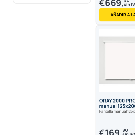
€
669,
90
AÑADIR A L
ORAY 2000 PRO
manual 125x20
Pantalla manual 12
€
169,
90