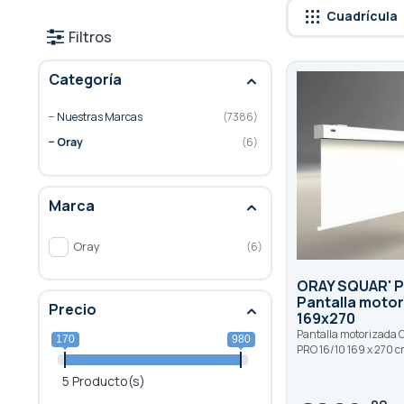
Cuadrícula
Filtros
Categoría
Nuestras Marcas
7386
Oray
6
Marca
Oray
6
ORAY SQUAR' 
Pantalla moto
Precio
169x270
Pantalla motorizada
170
980
PRO 16/10 169 x 270 
5 Producto(s)