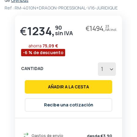
de
Olympus
comienzo
Ref :
RM-4010N+DRAGON-PROESSIONAL-V16-JURIDIQUE
de
la
galería
€
1234,
90
€
1494,
23
de
imágenes
ahorra
75,09 €
-6 % de descuento
CANTIDAD
AÑADIR A LA CESTA
Recibe una cotización
Gastos de envío
desde €3,90