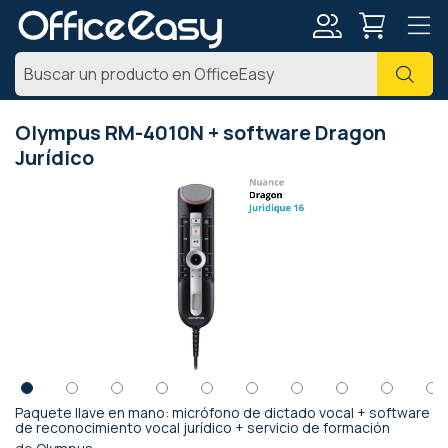
Mi
Busc
cuenta
Olympus RM-4010N + software Dragon
Jurídico
Saltar
al
final
de
la
galería
de
imágenes
Paquete llave en mano: micrófono de dictado vocal + software
Saltar
de reconocimiento vocal jurídico + servicio de formación
al