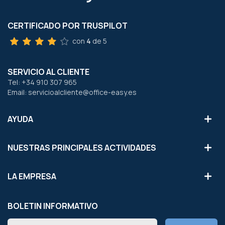
CERTIFICADO POR TRUSPILOT
con
4
de 5
SERVICIO AL CLIENTE
Tel: +34 910 307 965
Email: servicioalcliente@office-easy.es
AYUDA
NUESTRAS PRINCIPALES ACTIVIDADES
LA EMPRESA
BOLETIN INFORMATIVO
Inscríbete