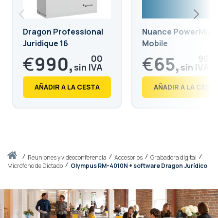
Dragon Professional
Nuance PowerMic
Juridique 16
Mobile
€
990,
€
65,
00
90
€
1.197,
€
79,
90
74
AÑADIR A LA CESTA
AÑADIR A LA CEST
Inicio
reuniones y videoconferencia
Accesorios
Grabadora digital
Micrófono de Dictado
Olympus RM-4010N + software Dragon Jurídico