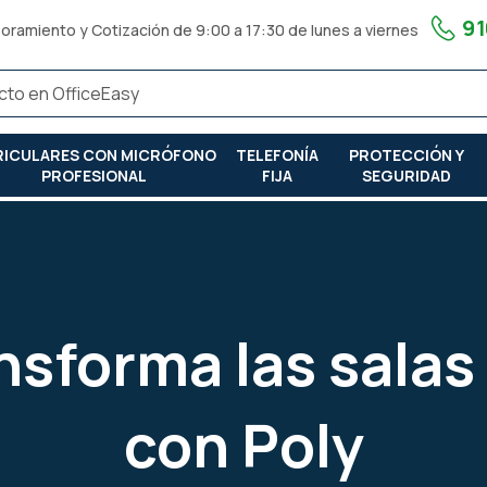
91
oramiento y Cotización de 9:00 a 17:30 de lunes a viernes
RICULARES CON MICRÓFONO
TELEFONÍA
PROTECCIÓN Y
PROFESIONAL
FIJA
SEGURIDAD
ctos poly
nsforma las salas
con Poly