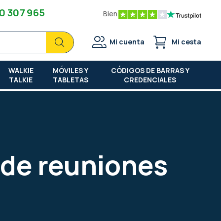
0 307 965
Bien
Buscar
Buscar
Mi cuenta
Mi cesta
WALKIE
MÓVILES Y
CÓDIGOS DE BARRAS Y
TALKIE
TABLETAS
CREDENCIALES
 de reuniones