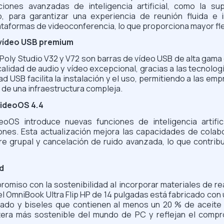
iones avanzadas de inteligencia artificial, como la su
, para garantizar una experiencia de reunión fluida e i
ataformas de videoconferencia, lo que proporciona mayor flex
e vídeo USB premium
s Poly Studio V32 y V72 son barras de vídeo USB de alta gam
lidad de audio y vídeo excepcional, gracias a las tecnologí
d USB facilita la instalación y el uso, permitiendo a las 
de una infraestructura compleja.
VideoOS 4.4
oOS introduce nuevas funciones de inteligencia artific
nes. Esta actualización mejora las capacidades de colab
e grupal y cancelación de ruido avanzada, lo que contrib
d
miso con la sostenibilidad al incorporar materiales de r
el OmniBook Ultra Flip HP de 14 pulgadas está fabricado con
ado y biseles que contienen al menos un 20 % de aceite
artera más sostenible del mundo de PC y reflejan el com