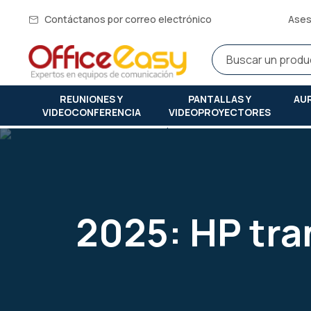
Contáctanos por correo electrónico
Ases
REUNIONES Y
PANTALLAS Y
AU
VIDEOCONFERENCIA
VIDEOPROYECTORES
Inicio
2025: hp transformará las salas de reuniones con produ
2025: HP tra