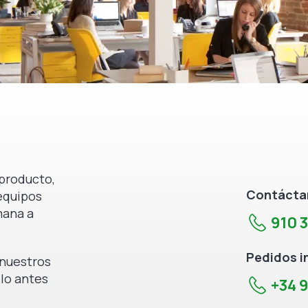
producto,
Contáctan
equipos
mana a
910 
Pedidos i
e nuestros
 lo antes
+34 9