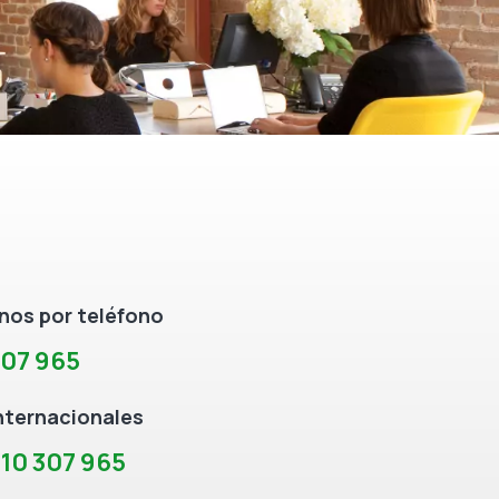
os por teléfono
307 965
nternacionales
10 307 965