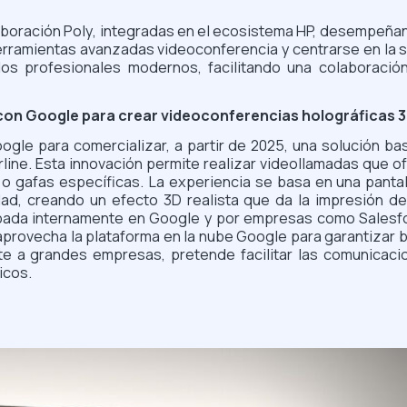
boración Poly, integradas en el ecosistema HP, desempeñan 
 herramientas avanzadas videoconferencia y centrarse en la s
os profesionales modernos, facilitando una colaboración
 con Google para crear videoconferencias holográficas 
gle para comercializar, a partir de 2025, una solución ba
rline. Esta innovación permite realizar videollamadas que 
s o gafas específicas. La experiencia se basa en una pan
d, creando un efecto 3D realista que da la impresión de
obada internamente en Google y por empresas como Salesf
aprovecha la plataforma en la nube Google para garantizar 
te a grandes empresas, pretende facilitar las comunicaci
icos.