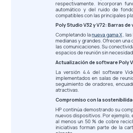
respectivamente. Incorporan func
automático y del ruido de fondo
compatibles con las principales pl
Poly Studio V32 y V72: Barras d
Completando la
nueva gama X
, la
medianas y grandes. Ofrecen una ca
las comunicaciones. Su conectivida
espacios de reunión sin necesidad 
Actualización de software Poly 
La versión 4.4 del software Vide
implementados en salas de reunio
seguimiento de oradores, encuadr
atractivas.
Compromiso con la sostenibilida
HP continúa demostrando su compro
nuevos dispositivos. Por ejemplo, 
al menos un 50 % de cobre recicl
iniciativas forman parte de la c