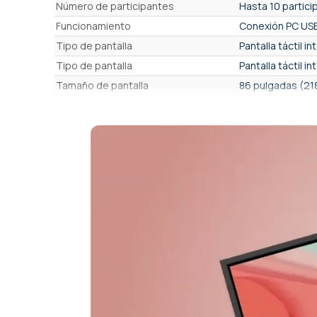
Número de participantes
Hasta 10 partici
Funcionamiento
Conexión PC USB
Tipo de pantalla
Pantalla táctil i
Tipo de pantalla
Pantalla táctil in
Tamaño de pantalla
86 pulgadas (21
Brillo
450 cd/m²
Resolución de la pantalla
8,3 Mpx - 3840 x
Formato/relación
Estándar 16/9 (o
Cámara web integrada
Sí
Recorte automático de grupo
Sí, automático. 
Enfoque automático sobre el orador
Sí
Visualización en miniatura de los
No
participantes
Micrófonos incluidos
Micrófonos inc
Altavoces incluidos
Sí, Altavoz front
Compatible con pantalla vertical
No (solo paisaje
(vertical)