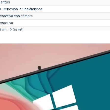
pantes
, Conexión PC inalámbrica
nteractiva con cámara.
teractiva
8 cm - 2,04 m²)
 2160 - UHD 4K
 16/10)
(AutoFraming), Si, manual
orporados
al (integrado)
)