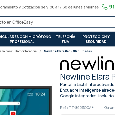
91
oramiento y Cotización de 9:00 a 17:30 de lunes a viernes
RICULARES CON MICRÓFONO
TELEFONÍA
PROTECCIÓN Y
PROFESIONAL
FIJA
SEGURIDAD
alla para Videoconferencia
Newline Elara Pro - 86 pulgadas
Newline Elara 
Pantalla táctil interactiva 
Encuadre inteligente alreded
Google integradas, incluido 
Ref :
TT-8623QCA+
Garant