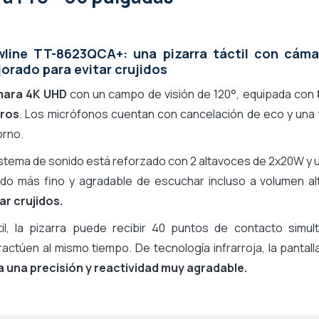
line TT-8623QCA+: una pizarra táctil con cám
orado para evitar crujidos
ara 4K UHD
con un campo de visión de 120°, equipada con
ros
. Los micrófonos cuentan con cancelación de eco y una fu
orno.
istema de sonido está reforzado con 2 altavoces de 2x20W y 
ido más fino y agradable de escuchar incluso a volumen al
ar crujidos.
til, la pizarra puede recibir 40 puntos de contacto simu
ractúen al mismo tiempo. De tecnología infrarroja, la panta
a una precisión y reactividad muy agradable.