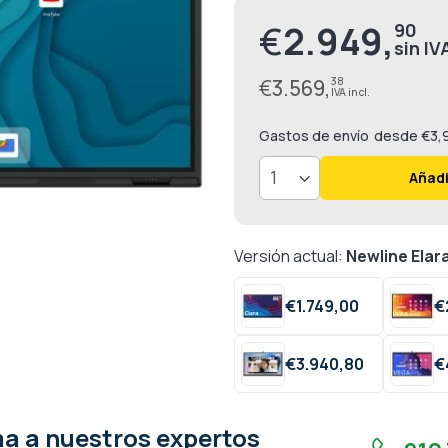
€
2.949,
90
Precio
especial
€
3.569,
38
Gastos de envío
desde €3,
Añadi
Versión actual:
Newline Elar
€
1.749,
00
€
€
3.940,
80
€
a a nuestros expertos