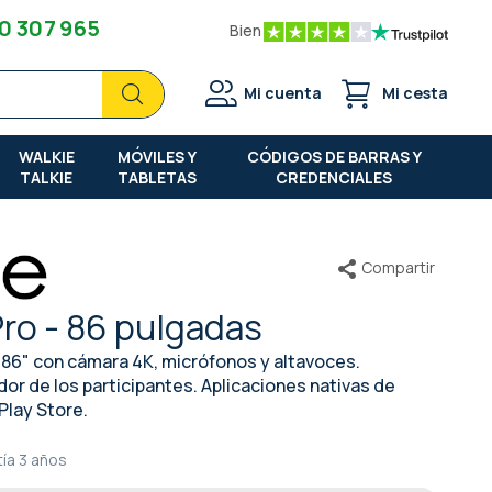
0 307 965
Bien
Buscar
Buscar
Mi cuenta
Mi cesta
WALKIE
MÓVILES Y
CÓDIGOS DE BARRAS Y
TALKIE
TABLETAS
CREDENCIALES
Compartir
Pro - 86 pulgadas
de 86" con cámara 4K, micrófonos y altavoces.
or de los participantes. Aplicaciones nativas de
Play Store.
ía
3 años