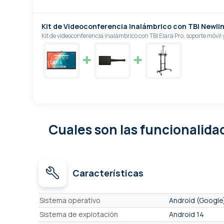
Kit de Videoconferencia Inalámbrico con TBI Newlin
Kit de videoconferencia inalámbrico con TBI Elara Pro, soporte móvil
Cuales son las funcionalid
Características
Características
Sistema operativo
Android (Google
Sistema de explotación
Android 14