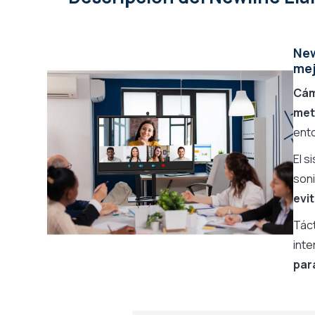
Gama del fabricante
Newline Elara
New
mej
Cám
met
ent
El s
son
evit
Tác
inte
par