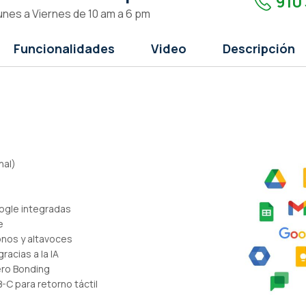
910 
unes a Viernes de 10 am a 6 pm
Funcionalidades
Video
Descripción
nal)
oogle integradas
e
onos y altavoces
racias a la IA
Zero Bonding
-C para retorno táctil