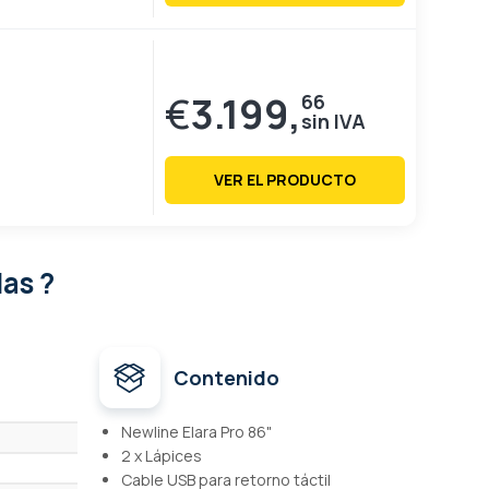
€
3.199,
66
VER EL PRODUCTO
das ?
Contenido
Newline Elara Pro 86"
2 x Lápices
Cable USB para retorno táctil