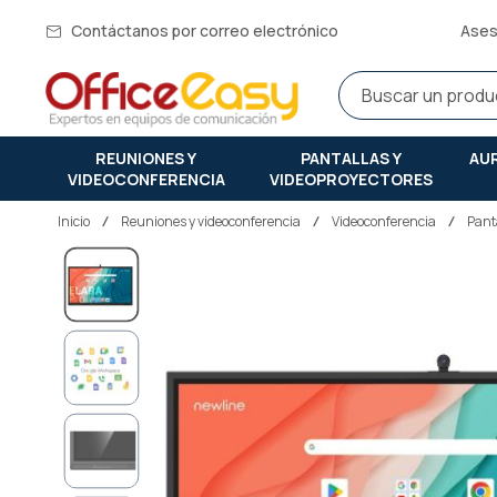
Contáctanos por correo electrónico
Ases
REUNIONES Y
PANTALLAS Y
AU
VIDEOCONFERENCIA
VIDEOPROYECTORES
Inicio
reuniones y videoconferencia
Videoconferencia
Pant
Saltar
al
final
de
la
galería
de
imágenes