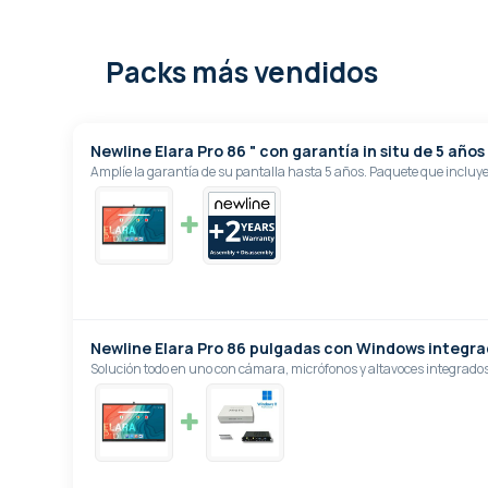
Packs más vendidos
Newline Elara Pro 86 " con garantía in situ de 5 años
Amplíe la garantía de su pantalla hasta 5 años. Paquete que incluye 
Newline Elara Pro 86 pulgadas con Windows integr
Solución todo en uno con cámara, micrófonos y altavoces integrados