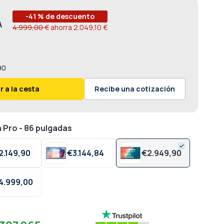
-41 % de descuento
4.999,00 €
ahorra
2.049,10 €
90
r a la cesta
Recibe una cotización
a Pro - 86 pulgadas
2.149,
90
€
3.144,
84
€
2.949,
90
4.999,
00