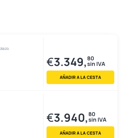
plazo.
€
3.349,
80
AÑADIR A LA CESTA
€
3.940,
80
AÑADIR A LA CESTA