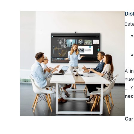
Dis
Este
Al i
nuev
...
nec
Car