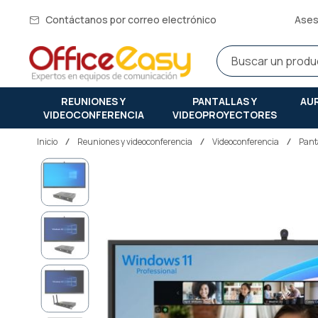
Contáctanos por correo electrónico
Ases
REUNIONES Y
PANTALLAS Y
AU
VIDEOCONFERENCIA
VIDEOPROYECTORES
Inicio
reuniones y videoconferencia
Videoconferencia
Pant
Saltar
al
final
de
la
galería
de
imágenes