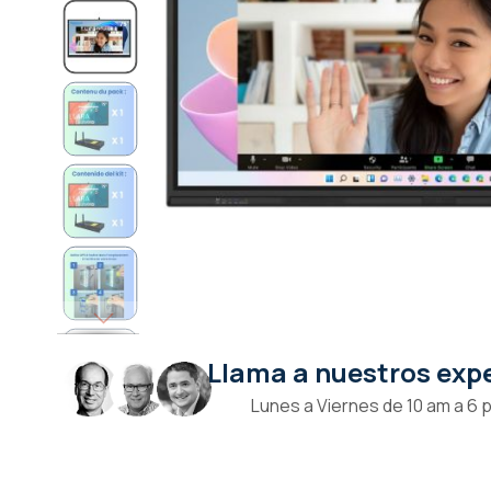
Llama a nuestros exp
Saltar
al
Lunes a Viernes de 10 am a 6 
comienzo
de
la
galería