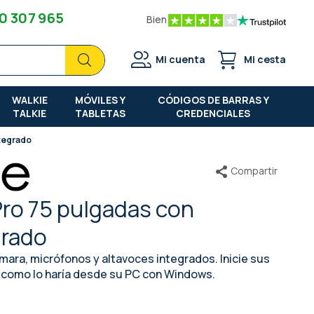
0 307 965
Bien
Buscar
Buscar
Mi cuenta
Mi cesta
WALKIE
MÓVILES Y
CÓDIGOS DE BARRAS Y
TALKIE
TABLETAS
CREDENCIALES
ntegrado
Compartir
Pro 75 pulgadas con
grado
mara, micrófonos y altavoces integrados. Inicie sus
, como lo haría desde su PC con Windows.