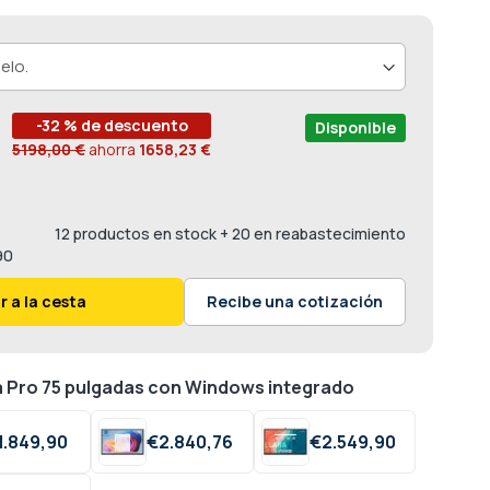
-32 % de descuento
Disponible
5198,00 €
ahorra
1658,23 €
12 productos en stock
+ 20 en reabastecimiento
90
r a la cesta
Recibe una cotización
a Pro 75 pulgadas con Windows integrado
1.849,
90
€
2.840,
76
€
2.549,
90