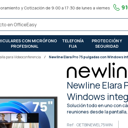
91
oramiento y Cotización de 9:00 a 17:30 de lunes a viernes
RICULARES CON MICRÓFONO
TELEFONÍA
PROTECCIÓN Y
PROFESIONAL
FIJA
SEGURIDAD
alla para Videoconferencia
Newline Elara Pro 75 pulgadas con Windows i
Newline Elara 
Windows inte
Solución todo en uno con cá
reuniones desde la pantalla
Ref :
OETBINEWEL75WIN