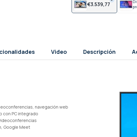
Di
€
3.539,
77
pr
cionalidades
Video
Descripción
A
ideoconferencias, navegación web
o con PC integrado
 videoconferencias
m, Google Meet