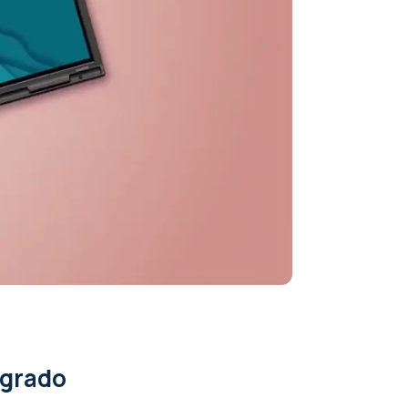
 Android,
egrado