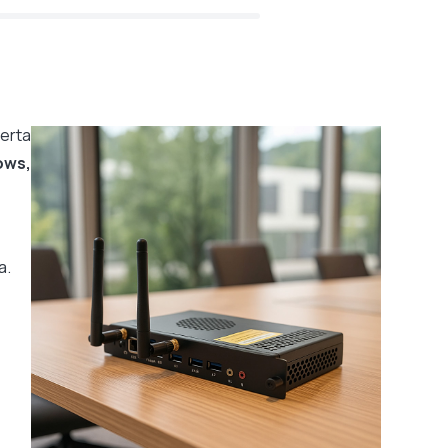
erta
ows,
a.