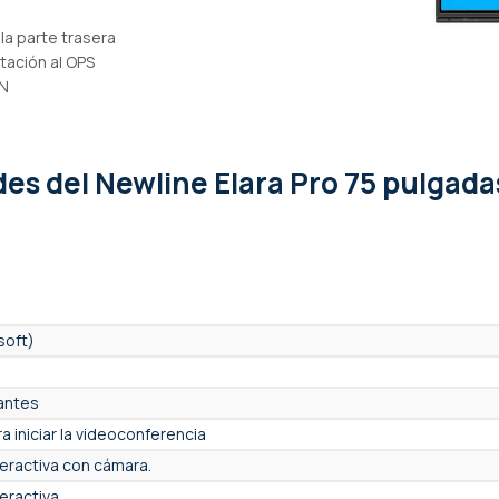
la parte trasera
ntación al OPS
AN
ades
del Newline Elara Pro 75 pulgad
soft)
pantes
a iniciar la videoconferencia
nteractiva con cámara.
teractiva