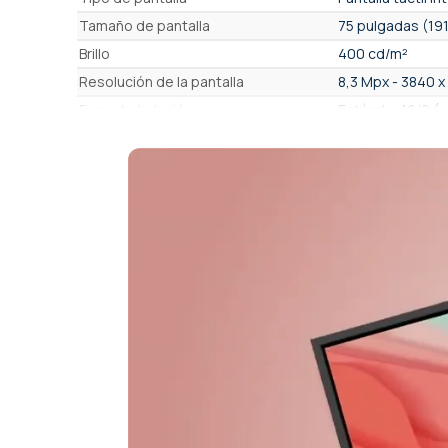
Tamaño de pantalla
75 pulgadas (191
Brillo
400 cd/m²
Resolución de la pantalla
8,3 Mpx - 3840 x
Formato/relación
Estándar 16/9 (o
Cámara web integrada
Sí
Recorte automático de grupo
Sí, automático. 
Enfoque automático sobre el orador
No
Visualización en miniatura de los
No
participantes
Micrófonos incluidos
Micrófonos inc
Altavoces incluidos
Sí, Altavoz front
Compatible con pantalla vertical
No (solo paisaje
(vertical)
Resolución de la cámara
UHD 4K 2160p - 
Resolución de la cámara
Entre 8 y 13 Mpx
Detalle y velocidad de escritura.
★★★ Infrarrojos 