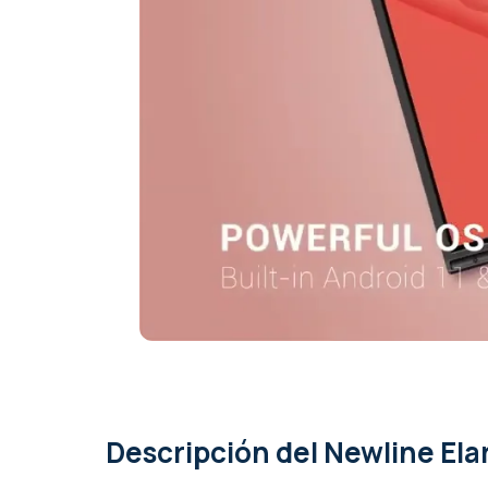
Precisión táctil
★★★ Toque “dire
Certificado por Google
Sí, con Google P
PC con Windows integrado
Sí, PC con Wind
Compartir pantalla inalámbrica desde
Una computadora
Un ChromeBook, 
Inalámbrico
Sí
Bluetooth
Sí
Tamaño VESA (orificios para tornillos
800x400
para montaje; LxH)
Interfaz de videoconferencia
USB Video autón
independiente
Pantalla incluida
Solo pantalla
Con tableta de control
Sí
Base USB-C integrada
Sí (fácil conexió
Gama del fabricante
Newline Elara
Descripción
del Newline El