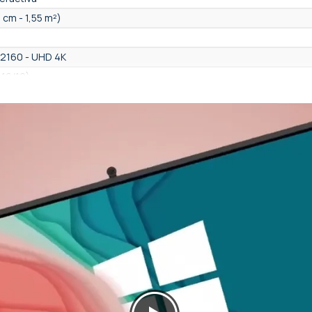
 cm - 1,55 m²)
 2160 - UHD 4K
 16/10)
(AutoFraming), Si, manual
orporados
al (integrado)
)
8 Mpx
/ InGlass