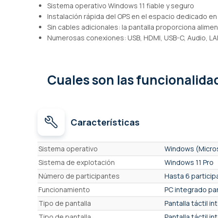
Sistema operativo Windows 11 fiable y seguro
Instalación rápida del OPS en el espacio dedicado en 
Sin cables adicionales: la pantalla proporciona alime
Numerosas conexiones: USB, HDMI, USB-C, Audio, L
Cuales son las funcionalid
Características
Características
Sistema operativo
Windows (Micro
Sistema de explotación
Windows 11 Pro
Número de participantes
Hasta 6 partici
Funcionamiento
PC integrado par
Tipo de pantalla
Pantalla táctil i
Tipo de pantalla
Pantalla táctil in