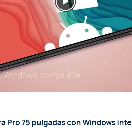
cto” (espacio cero)
lay Store (EDLA)
ows integrado
 Windows, Una Mac (macOS), Un iPhone, iPad (iOS), Un smartphone
Google Pixel (Chrome OS)
omo gracias al PC integrado (OPS)
n con 1 único cable USB-C)
ara Pro 75 pulgadas con Windows int