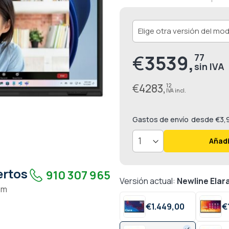
€
3539,
77
€
4283,
12
Gastos de envío
desde €3,
Añadi
ertos
910 307 965
Versión actual:
Newline Elar
pm
€
1.449,
00
€