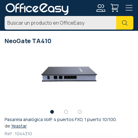
Mi
Busc
cuenta
NeoGate TA410
Saltar
al
final
de
la
galería
de
imágenes
Pasarela analógica VoIP, 4 puertos FXO, 1 puerto 10/100.
Saltar
de
Yeastar
al
Ref :
1044310
comienzo