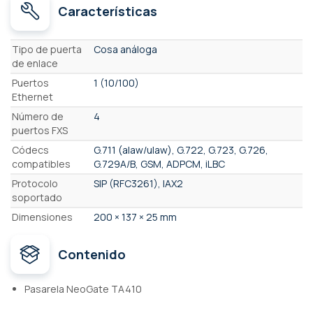
Características
Características
Tipo de puerta
Cosa análoga
de enlace
Puertos
1 (10/100)
Ethernet
Número de
4
puertos FXS
Códecs
G.711 (alaw/ulaw), G.722, G.723, G.726,
compatibles
G.729A/B, GSM, ADPCM, iLBC
Protocolo
SIP (RFC3261), IAX2
soportado
Dimensiones
200 × 137 × 25 mm
Contenido
Pasarela NeoGate TA410