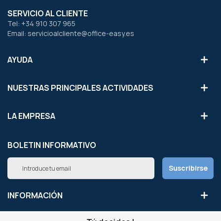
SERVICIO AL CLIENTE
Tel: +34 910 307 965
Email: servicioalcliente@office-easy.es
AYUDA
NUESTRAS PRINCIPALES ACTIVIDADES
LA EMPRESA
BOLETIN INFORMATIVO
Inscríbete
Suscribirse
a
nuestro
boletín
INFORMACIÓN
de
noticias: