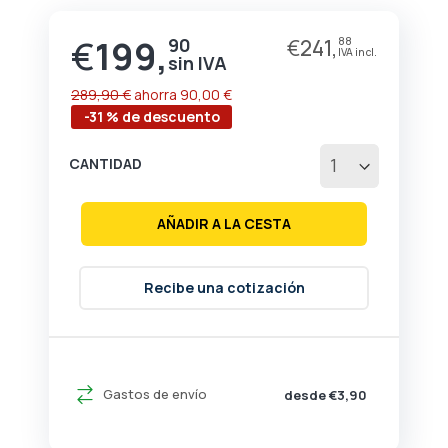
de
la
€
199,
90
€
241,
88
Precio
galería
especial
de
imágenes
289,90 €
ahorra
90,00 €
-31 % de descuento
CANTIDAD
AÑADIR A LA CESTA
Recibe una cotización
Gastos de envío
desde €3,90