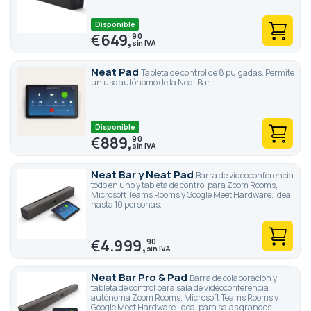
Disponible
€
649,
90
Neat Pad
Tableta de control de 8 pulgadas. Permite
un uso autónomo de la Neat Bar.
Disponible
€
889,
90
Neat Bar y Neat Pad
Barra de videoconferencia
todo en uno y tableta de control para Zoom Rooms,
Microsoft Teams Rooms y Google Meet Hardware. Ideal
hasta 10 personas.
€
4.999,
90
Neat Bar Pro & Pad
Barra de colaboración y
tableta de control para sala de videoconferencia
autónoma Zoom Rooms, Microsoft Teams Rooms y
Google Meet Hardware. Ideal para salas grandes.