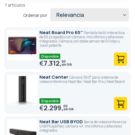
7
artículos
Ordenar por
Neat Board Pro 65''
Pantalla táctil interactiva
de 65 pulgadas con cámara, micrófonos y altavoces
integrados. Cámara con doble sensor de 50 Mpx y
zoom potente.
Disponible
€
7.312,
90
Neat Center
Cámara 360° para sistema de
videoconferencia Neat Bar, Neat Bar Pro y Neat Board.
Disponible
€
2.299,
00
Neat Bar USB BYOD
Barra de videoconferencia
USB Plug&Play: cámara 4K, micrófonos y altavoces
integrados.