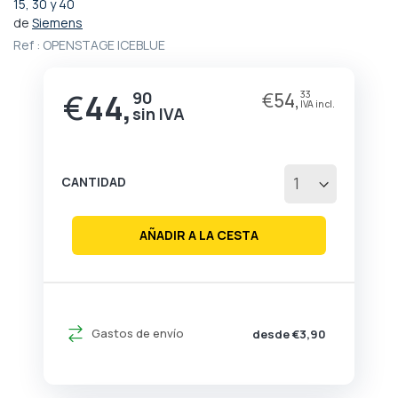
Saltar
15, 30 y 40
al
de
Siemens
comienzo
Ref :
OPENSTAGE ICEBLUE
de
la
galería
€
44,
90
€
54,
33
de
imágenes
CANTIDAD
AÑADIR A LA CESTA
Gastos de envío
desde €3,90