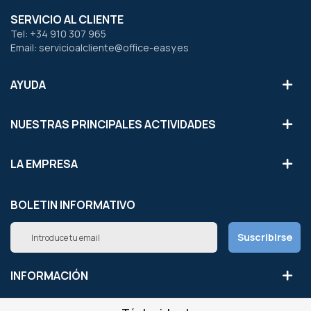
SERVICIO AL CLIENTE
Tel: +34 910 307 965
Email: servicioalcliente@office-easy.es
AYUDA
NUESTRAS PRINCIPALES ACTIVIDADES
LA EMPRESA
BOLETIN INFORMATIVO
Inscríbete
Suscribirse
a
nuestro
boletín
INFORMACIÓN
de
noticias: