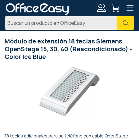
Mi
Busc
cuenta
Módulo de extensión 18 teclas Siemens
OpenStage 15, 30, 40 (Reacondicionado) -
Color Ice Blue
Saltar
al
final
de
la
galería
de
imágenes
18 teclas adicionales para su teléfono con cable OpenStage