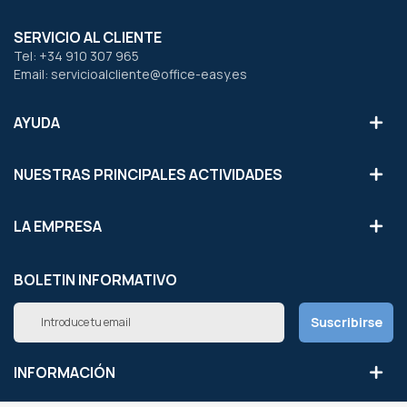
SERVICIO AL CLIENTE
Tel: +34 910 307 965
Email: servicioalcliente@office-easy.es
AYUDA
NUESTRAS PRINCIPALES ACTIVIDADES
LA EMPRESA
BOLETIN INFORMATIVO
Inscríbete
Suscribirse
a
nuestro
boletín
INFORMACIÓN
de
noticias: