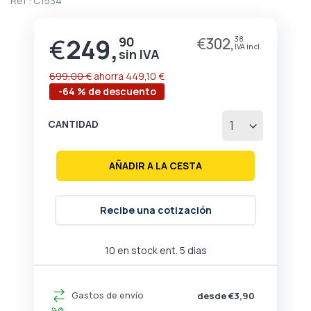
Ref :
C1534
de
la
galería
€
249,
90
€
302,
38
Precio
de
especial
imágenes
699,00 €
ahorra
449,10 €
-64 % de descuento
CANTIDAD
AÑADIR A LA CESTA
Recibe una cotización
10 en stock ent. 5 dias
Gastos de envío
desde €3,90