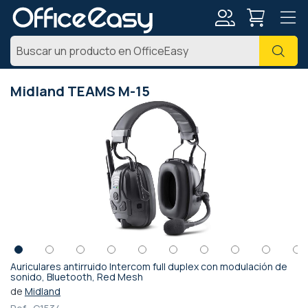
Mi
Busc
cuenta
Midland TEAMS M-15
Saltar
al
final
de
la
galería
de
imágenes
Auriculares antirruido Intercom full duplex con modulación de
Saltar
sonido, Bluetooth, Red Mesh
al
de
Midland
comienzo