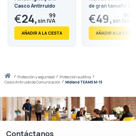
Casco Antirruido
de gran tamaño (A3
€
24,
€
49,
99
90
€
30,
€
60,
24
38
AÑADIR A LA CESTA
AÑADIR A LA CEST
Inicio
protección y seguridad
Protección auditiva
Casco Antiruido de Comunicación
Midland TEAMS M-15
Contáctanos