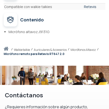
Características
Compatible con walkie talkies
Retevis
Contenido
Micrófono altavoz J9131G
Inicio
walkie talkie
Auriculares & Accesorios
Micrófonos Altavoz
Micrófono remoto para Retevis RT647 2.0
Contáctanos
¿Requieres información sobre algún producto,