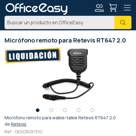
Mi
Busc
cuenta
Micrófono remoto para Retevis RT647 2.0
Saltar
al
final
de
la
galería
de
imágenes
Micrófono remoto para walkie-talkie Retevis RT647 2.0
Saltar
de
Retevis
al
Ref :
OEACRJ9131G
comienzo