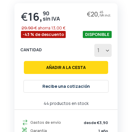
de
la
€
16,
90
€
20,
45
Precio
galería
especial
de
imágenes
29,90 €
ahorra
13,00 €
-43 % de descuento
DISPONIBLE
CANTIDAD
AÑADIR A LA CESTA
Recibe una cotización
44 productos en stock
Gastos de envío
desde €3,90
Garantía
1 año