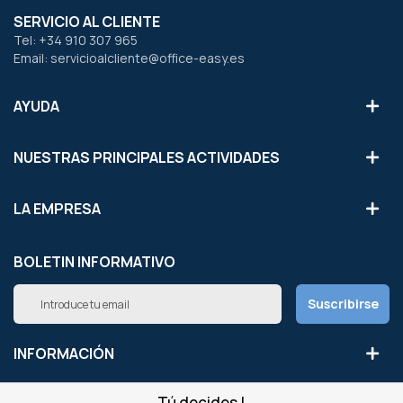
SERVICIO AL CLIENTE
Tel: +34 910 307 965
Email: servicioalcliente@office-easy.es
AYUDA
NUESTRAS PRINCIPALES ACTIVIDADES
LA EMPRESA
BOLETIN INFORMATIVO
Inscríbete
Suscribirse
a
nuestro
boletín
INFORMACIÓN
de
noticias:
Tú decides !