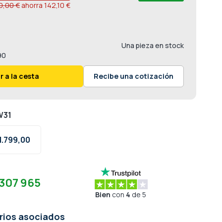
0,00 €
ahorra
142,10 €
Una pieza en stock
90
r a la cesta
Recibe una cotización
W31
1.799,
00
307 965
Bien
con
4
de 5
rios asociados