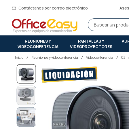
Contáctanos por correo electrónico
Ases
REUNIONES Y
PANTALLAS Y
AU
VIDEOCONFERENCIA
VIDEOPROYECTORES
Inicio
reuniones y videoconferencia
Videoconferencia
Cáma
Saltar
al
final
de
la
galería
de
imágenes