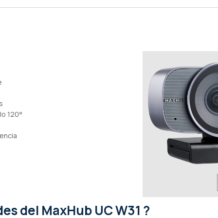
e
s
lo 120°
encia
ades
del MaxHub UC W31 ?