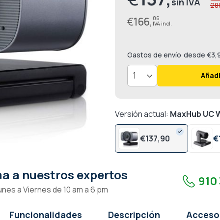
28
especial
€
166,
86
Gastos de envío
desde €3,
Añadi
Versión actual:
MaxHub UC 
€
137,
90
€
a a nuestros expertos
910 
unes a Viernes de 10 am a 6 pm
Funcionalidades
Descripción
Acceso