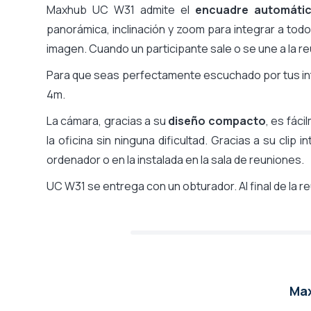
Maxhub UC W31 admite el
encuadre automáti
Pantalla incluida
panorámica, inclinación y zoom para integrar a todo
imagen. Cuando un participante sale o se une a la re
Para que seas perfectamente escuchado por tus in
4m.
La cámara, gracias a su
diseño compacto
, es fác
la oficina sin ninguna dificultad. Gracias a su clip 
ordenador o en la instalada en la sala de reuniones.
UC W31 se entrega con un obturador. Al final de la r
Max