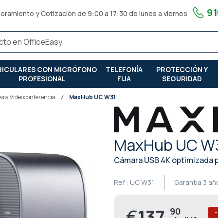
91
oramiento y Cotización de 9:00 a 17:30 de lunes a viernes
RICULARES CON MICRÓFONO
TELEFONÍA
PROTECCIÓN Y
PROFESIONAL
FIJA
SEGURIDAD
ra Videoconferencia
MaxHub UC W31
MaxHub UC W
Cámara USB 4K optimizada p
Ref :
UC W31
Garantía
3 añ
€
137,
90
Precio