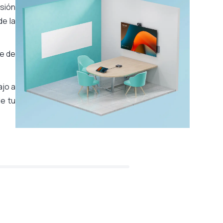
sión
de la
e de
ajo a
de tu