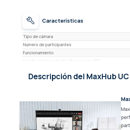
Características
Características
Tipo de cámara
Número de participantes
Funcionamiento
Interfaz independiente (funciona sin PC)
Interfaz de videoconferencia independiente
Descripción
del MaxHub UC
Altavoces incluidos
Micrófonos incluidos
Alcance del micrófono
Max
Micrófonos incorporados
Max
Micrófonos con barrera acústica
per
Resolución de la cámara
part
Resolución del sensor