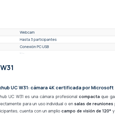
Webcam
Hasta 3 participantes
Conexión PC USB
No
Video USB (solo USB BYOM, no independiente)
 W31
No
Micrófonos incorporados
4,0 metros
hub UC W31: cámara 4K certificada por Microsof
2 micrófonos
hub UC W31 es una cámara profesional
compacta
que ga
No
fectamente para un uso individual o en
salas de reuniones
UHD 4K 2160p - 8 Mpx
icipantes, cuenta con un amplio
campo de visión de 120°
y
12,0 Mpx