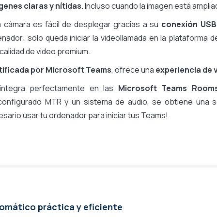
genes claras y nítidas
. Incluso cuando la imagen está ampliad
Entre 8 y 13 Mpx
120°
a cámara es fácil de desplegar gracias a su
conexión USB
100° a 150°
nador: solo queda iniciar la videollamada en la plataforma d
Sí - ePTZ (digital)
calidad de video premium.
x5
tificada por Microsoft Teams
, ofrece una
experiencia de
Sin zoom óptico
integra perfectamente en las
Microsoft Teams Rooms
x5
configurado MTR y un sistema de audio, se obtiene una s
Sí, automático. (AutoFraming)
sario usar tu ordenador para iniciar tus Teams!
No
No
No
No
No
No
Obturador manual
mático práctica y eficiente
Certificado para Microsoft Teams (MS)