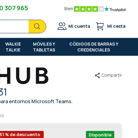
0 307 965
Bien
Buscar
Buscar
Mi cuenta
Mi cesta
WALKIE
MÓVILES Y
CÓDIGOS DE BARRAS Y
TALKIE
TABLETAS
CREDENCIALES
Compartir
31
ara entornos Microsoft Teams.
os
-51 % de descuento
Disponible