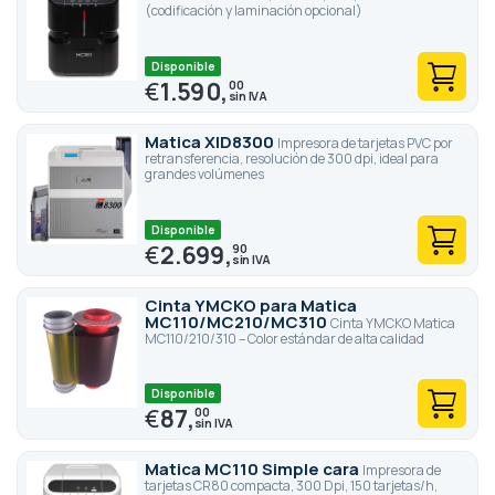
pero la gama de productos se mantiene sin cambios.
(codificación y laminación opcional)
Disponible
€
1.590,
00
Matica XID8300
Impresora de tarjetas PVC por
retransferencia, resolución de 300 dpi, ideal para
grandes volúmenes
Disponible
€
2.699,
90
Cinta YMCKO para Matica
MC110/MC210/MC310
Cinta YMCKO Matica
MC110/210/310 – Color estándar de alta calidad
Disponible
€
87,
00
Matica MC110 Simple cara
Impresora de
tarjetas CR80 compacta, 300 Dpi, 150 tarjetas/h,