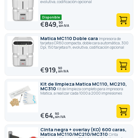
evolutiva, codificación opcional
Disponible
€
849,
90
Matica MC110 Doble cara
Impresora de
tarjetas CR80 compacta, doble cara automática, 300
Dpi, 150 tarjetas/h, evolutiva, codificación opcional
€
919,
90
Kit de limpieza Matica MC110, MC210,
MC310
Kit de limpieza completo para impresora
Matica, a realizar cada 1000 a 2000 impresiones
€
64,
90
Cinta negra + overlay (KO) 600 caras,
Matica MC110/MC210/MC310
Cinta