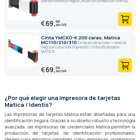
Monocromática negra Oficial con protección overlay
€
69,
90
Cinta YMCKO-K 200 caras, Matica
MC110/210/310
Cinta anverso color + reverso
negro en una sola impresión, Cinta oficial para
MATICA
€
69,
00
¿Por qué elegir una impresora de tarjetas
Matica / Identis?
Las impresoras de tarjetas Matica están diseñadas para una
identificación segura. Gracias a su diseño robusto y tecnología
avanzada, las impresoras de credenciales Matica permiten la
producción de tarjetas de identificación profesionales,
ideales para entornos sensibles como empresas, organismos