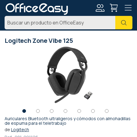
Mi
Busc
cuenta
Logitech Zone Vibe 125
Saltar
al
final
de
la
galería
de
imágenes
Auriculares Bluetooth ultraligeros y cómodos con almohadillas
Saltar
de espuma para el teletrabajo
al
de
Logitech
comienzo