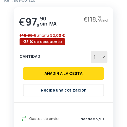
Ref :
981-001126
de
la
galería
€
97,
90
€
118,
46
de
imágenes
149,90 €
ahorra
52,00 €
-35 % de descuento
CANTIDAD
AÑADIR A LA CESTA
Recibe una cotización
Gastos de envío
desde €3,90