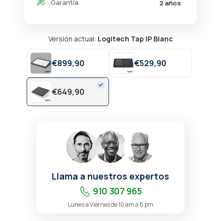
Garantía
2 años
Versión actual:
Logitech Tap IP Blanc
€
899,
90
€
529,
90
€
649,
90
Llama a nuestros expertos
910 307 965
Lunes a Viernes de 10 am a 6 pm