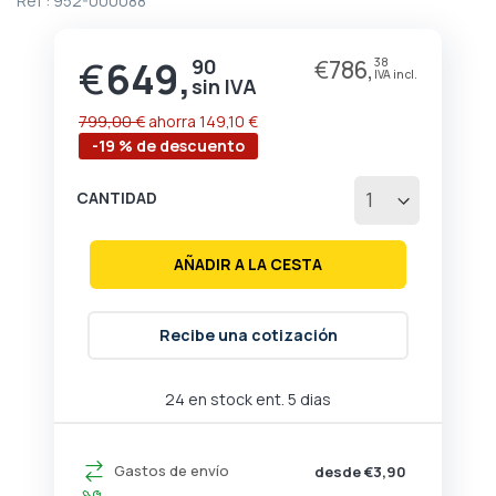
Ref :
952-000088
de
la
galería
€
649,
90
€
786,
38
Precio
de
especial
imágenes
799,00 €
ahorra
149,10 €
-19 % de descuento
CANTIDAD
AÑADIR A LA CESTA
Recibe una cotización
24 en stock ent. 5 dias
Gastos de envío
desde €3,90