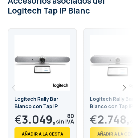
Accesorios asociados
del
Logitech Tap IP Blanc
Logitech Rally Bar
Logitech Rally Bar M
Blanco con Tap IP
Blanco con Tap IP
€
3.049,
€
2.748,
80
€
3.690,
€
3.326,
26
17
AÑADIR A LA CESTA
AÑADIR A LA CEST