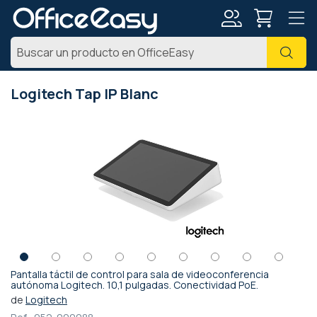
Mi
Busc
cuenta
Logitech Tap IP Blanc
Saltar
al
final
de
la
galería
de
imágenes
Pantalla táctil de control para sala de videoconferencia
Saltar
autónoma Logitech. 10,1 pulgadas. Conectividad PoE.
al
de
Logitech
comienzo