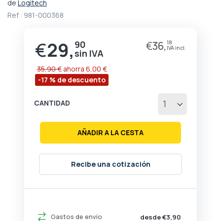
de
Logitech
de
la
Ref :
981-000368
galería
de
€
29,
90
€
36,
18
Precio
imágenes
especial
35,90 €
ahorra
6,00 €
-17 % de descuento
CANTIDAD
AÑADIR A LA CESTA
Recibe una cotización
Gastos de envío
desde €3,90