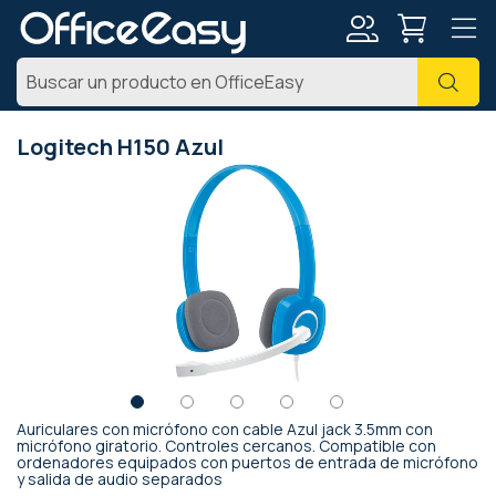
Mi
Busc
cuenta
Logitech H150 Azul
Saltar
al
final
de
la
galería
de
imágenes
Auriculares con micrófono con cable Azul jack 3.5mm con
Saltar
micrófono giratorio. Controles cercanos. Compatible con
ordenadores equipados con puertos de entrada de micrófono
al
y salida de audio separados
comienzo