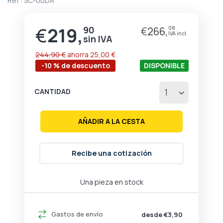
Ref :
SC-00DA
de
la
galería
€
219,
90
€
266,
08
Precio
de
especial
imágenes
244,90 €
ahorra
25,00 €
-10 % de descuento
DISPONIBLE
CANTIDAD
AÑADIR A LA CESTA
Recibe una cotización
Una pieza en stock
Gastos de envío
desde €3,90