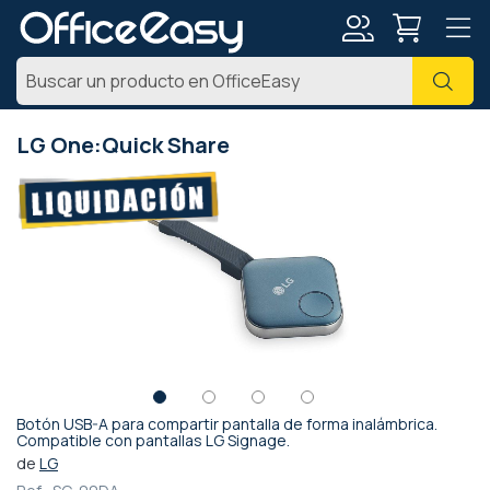
Mi
Busc
cuenta
LG One:Quick Share
Saltar
al
final
de
la
galería
de
imágenes
Botón USB-A para compartir pantalla de forma inalámbrica.
Saltar
Compatible con pantallas LG Signage.
al
de
LG
comienzo