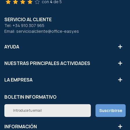
con
4
de 5
SERVICIO AL CLIENTE
Tel: +34 910 307 965
Email: servicioalcliente@office-easy.es
AYUDA
NUESTRAS PRINCIPALES ACTIVIDADES
LA EMPRESA
BOLETIN INFORMATIVO
Inscríbete
Suscribirse
a
nuestro
boletín
INFORMACIÓN
de