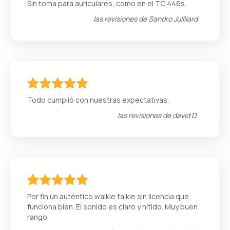
Sin toma para auriculares, como en el TC 446s.
las revisiones de
Sandro Jullliard
100
100
% of
Todo cumplió con nuestras expectativas.
las revisiones de
david D.
100
100
% of
Por fin un auténtico walkie talkie sin licencia que
funciona bien. El sonido es claro y nítido. Muy buen
rango