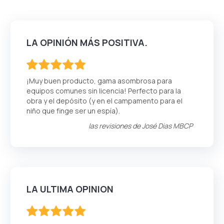
LA OPINIÓN MÁS POSITIVA.
100
100
% of
¡Muy buen producto, gama asombrosa para
equipos comunes sin licencia! Perfecto para la
obra y el depósito (y en el campamento para el
niño que finge ser un espía).
las revisiones de
José Dias MBCP
LA ULTIMA OPINION
100
100
% of