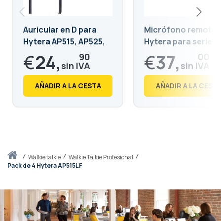
Auricular en D para
Micrófono remoto
Hytera AP515, AP525,
Hytera para series
AP585 y BP515, BP565
AP5, BP5, P50
€
24,
€
37,
90
00
€
30,
€
44,
13
77
AÑADIR A LA CESTA
AÑADIR A LA CEST
Inicio
walkie talkie
Walkie Talkie Profesional
Pack de 4 Hytera AP515LF