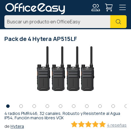
Mi
Busc
cuenta
Pack de 4 Hytera AP515LF
Saltar
al
final
de
la
galería
de
imágenes
4 radios PMR446, 32 canales, Robusto y Resistente al Agua
Saltar
IP54, Función manos libres VOX
al
4 reseñas
de
Hytera
comienzo
100
100
% of