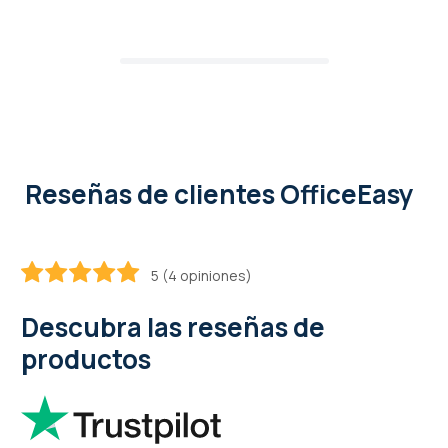
Reseñas de clientes OfficeEasy
5 (4 opiniones)
100
100
% of
Descubra las reseñas de
productos