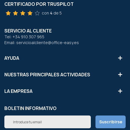
CERTIFICADO POR TRUSPILOT
con
4
de 5
SERVICIO AL CLIENTE
Tel: +34 910 307 965
Email: servicioalcliente@office-easy.es
AYUDA
NUESTRAS PRINCIPALES ACTIVIDADES
LA EMPRESA
BOLETIN INFORMATIVO
Inscríbete
Suscribirse
a
nuestro