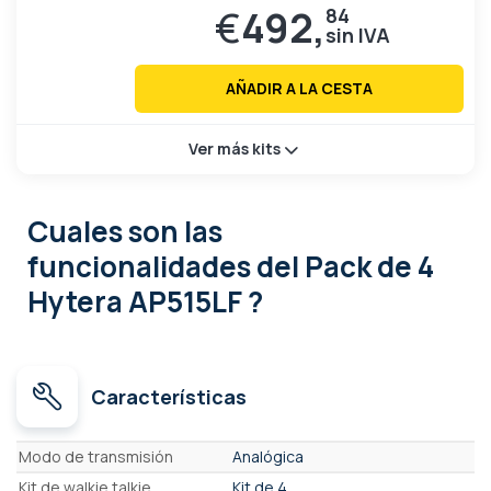
€
492,
84
AÑADIR A LA CESTA
Ver más kits
Cuales son las
funcionalidades
del Pack de 4
Hytera AP515LF ?
Características
Características
Modo de transmisión
Analógica
Kit de walkie talkie
Kit de 4