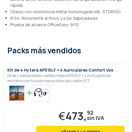
rápida
Chasis con resistencia militar homologado MIL-STD810G
IP 54: Resistente al Polvo y a las Salpicaduras
Prueba de alcance OfficeEasy: 9/10
Packs más vendidos
Kit de 4 Hytera AP515LF + 4 Auriculares Confort Vox
Kit de 4 walkies talkies-walkies Hytera AP515LF + 4 Auriculares de
micrófono con función manos libres Vox y botón PTT
€
473,
92