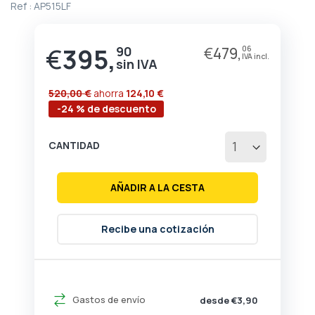
Ref :
AP515LF
de
la
galería
€
395,
de
90
€
479,
06
imágenes
520,00 €
ahorra
124,10 €
-24 % de descuento
CANTIDAD
AÑADIR A LA CESTA
Recibe una cotización
Gastos de envío
desde €3,90