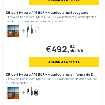
AÑADIR A LA CESTA
Kit de 4 Hytera AP515LF + 4 auriculares Bodyguard
Kit de 4 Walkies Talkies Hytera AP515LF + 4 auriculares guardaespaldas
de tubo transparente con micrófono y botón PTT
€
492,
84
AÑADIR A LA CESTA
Kit de 4 Hytera AP515LF + 4 auriculares en forma de D
Kit de 4 Walkies Talkies Hytera AP515LF + 4 auriculares en forma de D con
micrófono y botón PTT