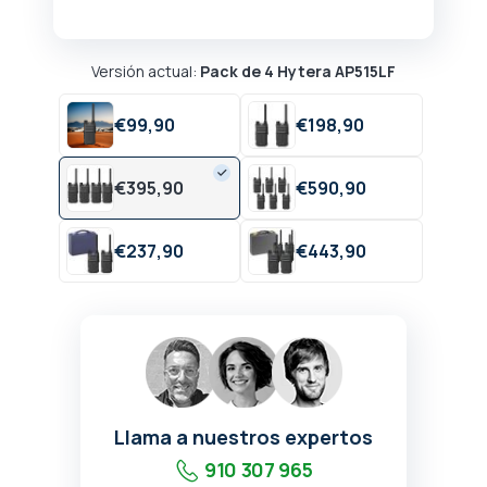
Versión actual:
Pack de 4 Hytera AP515LF
€
99,
90
€
198,
90
€
395,
90
€
590,
90
€
237,
90
€
443,
90
Llama a nuestros expertos
910 307 965