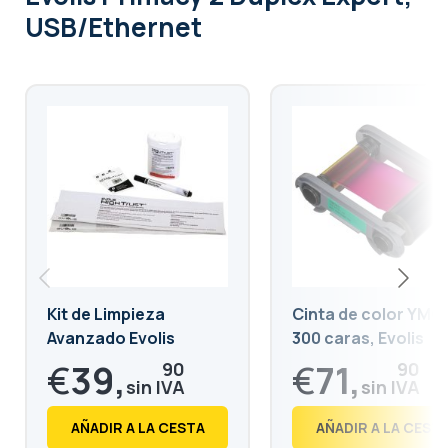
USB/Ethernet
Kit de Limpieza
Cinta de color YMC
Avanzado Evolis
300 caras, Evolis
Primacy 2, Zenius 2
€
39,
€
71,
90
90
€
48,
€
87,
28
00
AÑADIR A LA CESTA
AÑADIR A LA CEST