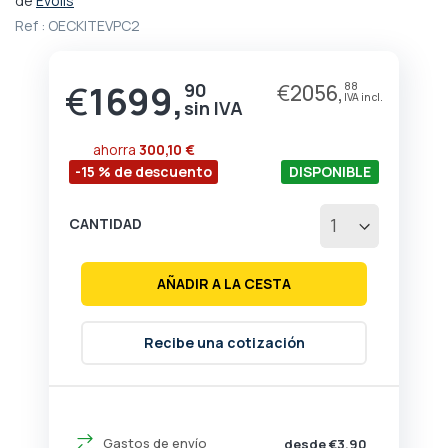
de
Evolis
comienzo
Ref :
OECKITEVPC2
de
la
galería
€
1699,
90
€
2056,
88
de
imágenes
ahorra
300,10 €
-15 % de descuento
DISPONIBLE
CANTIDAD
AÑADIR A LA CESTA
Recibe una cotización
Gastos de envío
desde €3,90