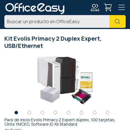
Mi
Busc
cuenta
Kit Evolis Primacy 2 Duplex Expert,
USB/Ethernet
Saltar
al
final
de
la
galería
de
imágenes
Pack de inicio Evolis Primacy 2 Expert dúplex, 100 tarjetas,
Saltar
Cinta YMCKO, Software ID All Standard
al