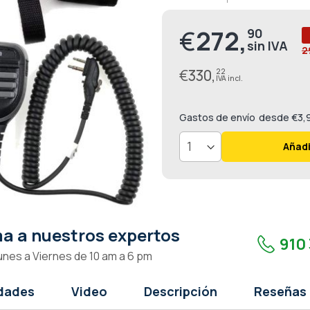
89.2
100
% of
€
272,
90
2
€
330,
22
Gastos de envío
desde €3,
Añadi
a a nuestros expertos
910 
unes a Viernes de 10 am a 6 pm
idades
Video
Descripción
Reseñas