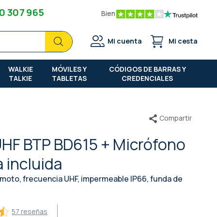
0 307 965
Bien
Buscar
Buscar
Mi cuenta
Mi cesta
WALKIE
MÓVILES Y
CÓDIGOS DE BARRAS Y
TALKIE
TABLETAS
CREDENCIALES
Compartir
 UHF BTP BD615 + Micrófono
 incluida
emoto, frecuencia UHF, impermeable IP66, funda de
57 reseñas