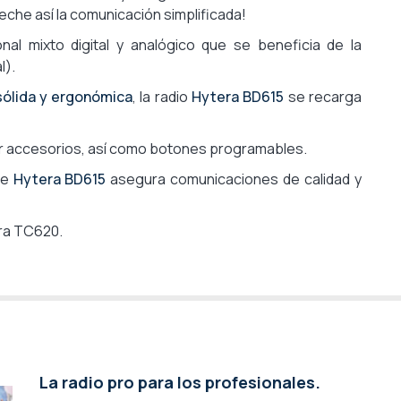
eche así la comunicación simplificada!
nal mixto digital y analógico que se beneficia de la
l).
sólida y ergonómica
, la radio
Hytera BD615
se recarga
r accesorios, así como botones programables.
kie
Hytera BD615
asegura comunicaciones de calidad y
era TC620.
La radio pro para los profesionales.