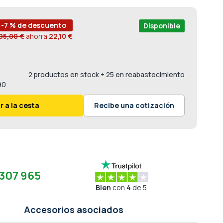
-7 % de descuento
Disponible
95,00 €
ahorra
22,10 €
2 productos en stock
+ 25 en reabastecimiento
90
r a la cesta
Recibe una cotización
307 965
Bien
con
4
de 5
Accesorios asociados