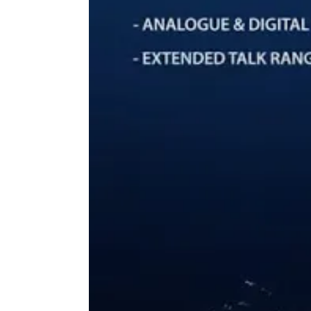
Clasificación de protección IP
Estándar militar MIL-STD-810
Estándar MIL-STD-810
Potencia máxima de transmisión
Pitido de tecla
Conector para accesorios de audio
Silenciador automático
Escucha simultánea de 2 canales (Dual Watch)
Comunicación
Número de canales
Función VOX (manos libres)
Tiempo de conversación
Búsqueda automática de canales (Scan)
Kit de auriculares incluido
Cargador
Vibrador