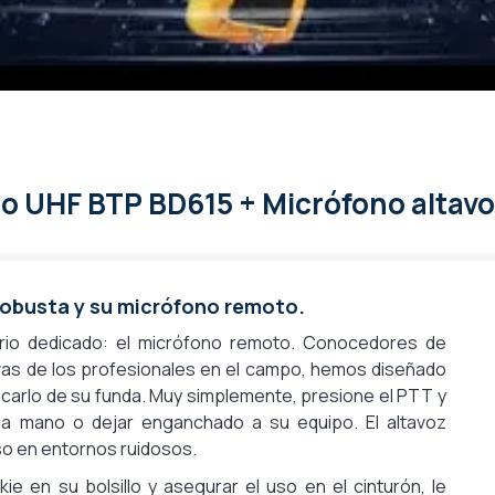
Sí
Hytera BD6xx
io UHF BTP BD615 + Micrófono altavo
robusta y su micrófono remoto.
orio dedicado: el micrófono remoto. Conocedores de
vas de los profesionales en el campo, hemos diseñado
acarlo de su funda. Muy simplemente, presione el PTT y
la mano o dejar enganchado a su equipo. El altavoz
uso en entornos ruidosos.
ie en su bolsillo y asegurar el uso en el cinturón, le