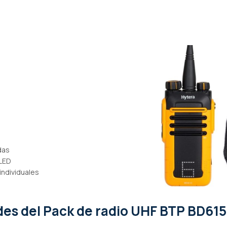
das
 LED
individuales
ades
del Pack de radio UHF BTP BD615