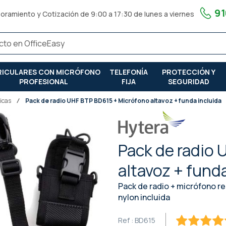
91
oramiento y Cotización de 9:00 a 17:30 de lunes a viernes
RICULARES CON MICRÓFONO
TELEFONÍA
PROTECCIÓN Y
PROFESIONAL
FIJA
SEGURIDAD
icas
Pack de radio UHF BTP BD615 + Micrófono altavoz + funda incluida
Pack de radio
altavoz + funda
Pack de radio + micrófono r
nylon incluida
Ref :
BD615