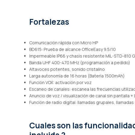
de
imágenes
Fortalezas
Comunicación rápida con Micro HP
BD615: Prueba de alcance OfficeEasy 9.5/10
Impermeable IP66 y chasis resistente MIL-STD-810 G
Banda UHF 400-470 MHz (programación a pedido)
Altavoces potentes, sonido cristalino
Larga autonomía de 16 horas (Batería 1500mAh)
Función VOX: activación por voz
Escaneo de canales: escanea las frecuencias utiliza
Anuncio de voz / visualización de canal sin pantalla +
Función de radio digital: llamadas grupales, llamadas 
Cuales son las funcionalid
incluida ?