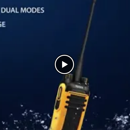
IP66
Sí
MIL-STD-810G
4 vatios
Sí
Sí
Sí
No
Pagado
48
Sí
16 horas
Sí
Sí
Individual
No