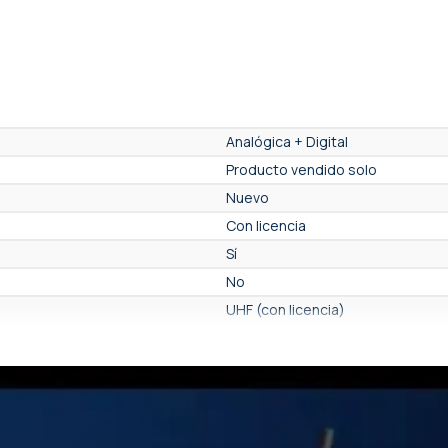
Analógica + Digital
Producto vendido solo
Nuevo
Con licencia
Sí
No
UHF (con licencia)
▶▶▶▶▶▶▷▷
Sí
No
No