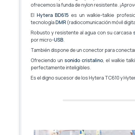
ofrecemos la funda de nylon resistente. ¡Aprov
El
Hytera BD615
es un walkie-talkie profesio
tecnología
DMR
(radiocomunicación móvil digita
Robusto y resistente al agua con su carcasa
por micro-
USB
.
También dispone de un conector para conecta
Ofreciendo un
sonido cristalino
, el walkie tal
perfectamente inteligibles.
Es el digno sucesor de los Hytera TC610 y Hyt