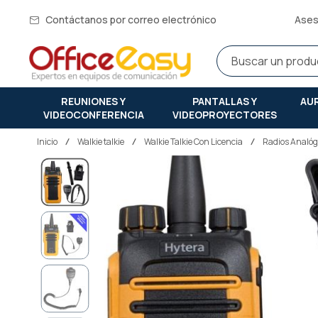
Contáctanos por correo electrónico
Ases
REUNIONES Y
PANTALLAS Y
AU
VIDEOCONFERENCIA
VIDEOPROYECTORES
Inicio
walkie talkie
Walkie Talkie Con Licencia
Radios Analóg
Saltar
al
final
de
la
galería
de
imágenes