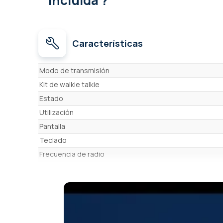
Características
Características
Modo de transmisión
Kit de walkie talkie
Estado
Utilización
Pantalla
Teclado
Frecuencia de radio
Alcance
Bip, recibido
Zona ATEX
Función PTI (detección de caídas)