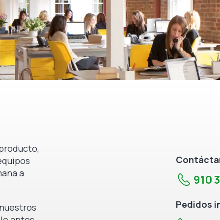
producto,
Contáctan
equipos
mana a
910 
Pedidos i
e nuestros
 lo antes