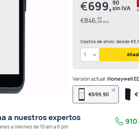
€
699,
90
Precio
1
especial
€
846,
88
Gastos de envío
desde €3,
Añadi
Versión actual:
Honeywell ED
€
699,
90
€
a a nuestros expertos
910 
unes a Viernes de 10 am a 6 pm