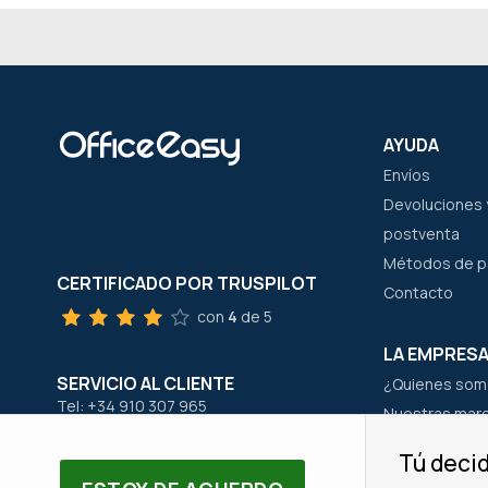
AYUDA
Envíos
Devoluciones y
postventa
Métodos de 
CERTIFICADO POR TRUSPILOT
Contacto
con
4
de 5
LA EMPRES
SERVICIO AL CLIENTE
¿Quienes som
Tel: +34 910 307 965
Nuestras mar
Email: servicioalcliente@office-easy.es
Nuestro equi
Tú decid