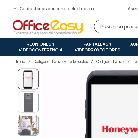
Contáctanos por correo electrónico
Ases
REUNIONES Y
PANTALLAS Y
AU
VIDEOCONFERENCIA
VIDEOPROYECTORES
Inicio
códigos de barras y credenciales
Código de barras
Te
Saltar
al
final
de
la
galería
de
imágenes