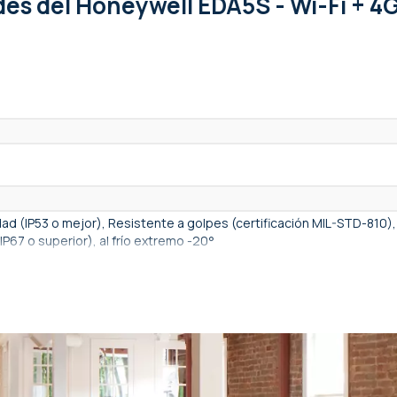
ades
del Honeywell EDA5S - Wi-Fi + 4G
edad (IP53 o mejor), Resistente a golpes (certificación MIL-STD-810),
IP67 o superior), al frío extremo -20°