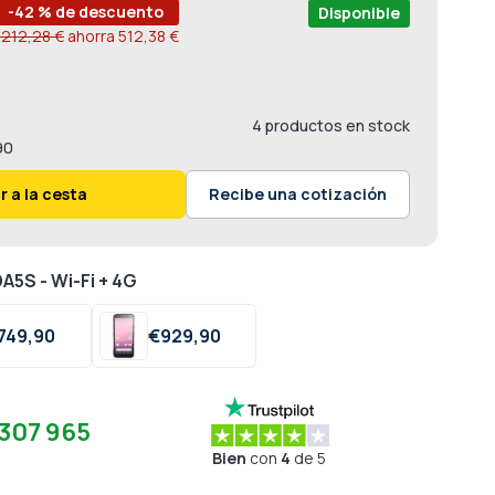
-42 % de descuento
Disponible
.212,28 €
ahorra
512,38 €
4 productos en stock
90
r a la cesta
Recibe una cotización
A5S - Wi-Fi + 4G
749,
90
€
929,
90
307 965
Bien
con
4
de 5