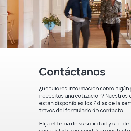
Distancia de lectura
3.9 à 75.6 cm
Espacio mínimo entre
3 millones
caracteres.
Ángulo de lectura
47°
Tipo de entrada
Tocar
Confirmación de
Sí
buena lectura.
Tipo de unidad
Inalámbrico
Cáscara
No
Contáctanos
antimicrobiana
Peso
218 g
Garantía del
1 año
¿Requieres información sobre algún 
fabricante
necesitas una cotización? Nuestros 
están disponibles los 7 días de la se
través del formulario de contacto.
Elija el tema de su solicitud y uno d
especialistas se pondrá en contacto