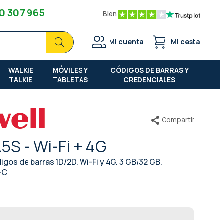
0 307 965
Bien
Buscar
Buscar
Mi cuenta
Mi cesta
WALKIE
MÓVILES Y
CÓDIGOS DE BARRAS Y
TALKIE
TABLETAS
CREDENCIALES
Compartir
5S - Wi-Fi + 4G
igos de barras 1D/2D, Wi-Fi y 4G, 3 GB/32 GB,
-C