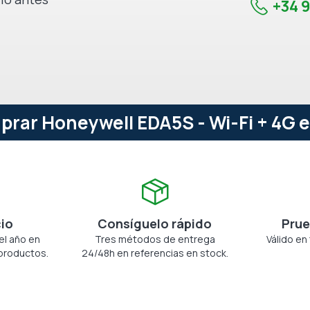
+34 9
prar Honeywell EDA5S - Wi-Fi + 4G e
cio
Consíguelo rápido
Prue
el año en
Tres métodos de entrega
Válido en
productos.
24/48h en referencias en stock.