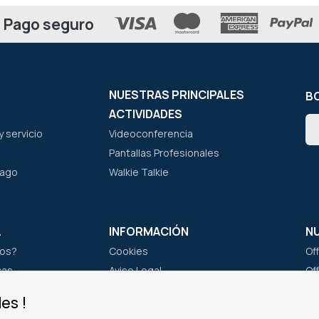
Pago seguro
NUESTRAS PRINCIPALES
BO
ACTIVIDADES
In
 servicio
Videoconferencia
a
nu
Pantallas Profesionales
bo
pago
Walkie Talkie
de
not
A
INFORMACIÓN
N
os?
Cookies
Of
cas
Aviso Legal
Of
po
Información Personal
Of
es !
Política de privacidad
Of