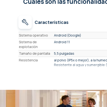
Cuales son las funcionalid
Características
Características
Sistema operativo
Android (Google)
Sistema de
Android 11
explotación
Tamaño de pantalla
5,5 pulgadas
Resistencia
al polvo (IP5x o mejor), a la hum
Resistente al agua y sumergible (
Teclado numérico
No, teclas táctiles
Red móvil
4G
Inalámbrico
Sí
GPS integrado
Sí
Tecnología de
Omnidireccional
escaneo