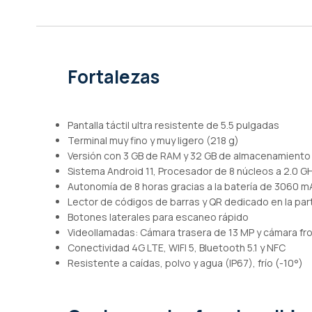
de
imágenes
Fortalezas
Pantalla táctil ultra resistente de 5.5 pulgadas
Terminal muy fino y muy ligero (218 g)
Versión con 3 GB de RAM y 32 GB de almacenamiento
Sistema Android 11, Procesador de 8 núcleos a 2.0 G
Autonomía de 8 horas gracias a la batería de 3060 m
Lector de códigos de barras y QR dedicado en la par
Botones laterales para escaneo rápido
Videollamadas: Cámara trasera de 13 MP y cámara fro
Conectividad 4G LTE, WIFI 5, Bluetooth 5.1 y NFC
Resistente a caídas, polvo y agua (IP67), frío (-10°)