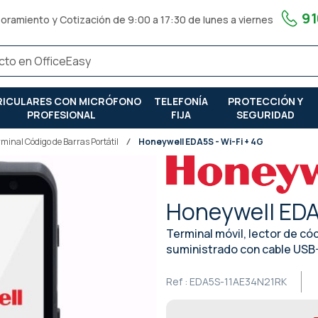
91
oramiento y Cotización de 9:00 a 17:30 de lunes a viernes
RICULARES CON MICRÓFONO
TELEFONÍA
PROTECCIÓN Y
PROFESIONAL
FIJA
SEGURIDAD
rminal Código de Barras Portátil
Honeywell EDA5S - Wi-Fi + 4G
Honeywell EDA
Terminal móvil, lector de cód
suministrado con cable USB
Ref :
EDA5S-11AE34N21RK