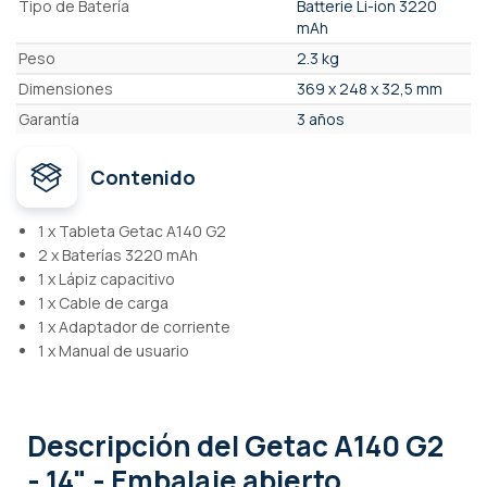
Tipo de Batería
Batterie Li-ion 3220
mAh
Peso
2.3 kg
Dimensiones
369 x 248 x 32,5 mm
Garantía
3 años
Contenido
1 x Tableta Getac A140 G2
2 x Baterías 3220 mAh
1 x Lápiz capacitivo
1 x Cable de carga
1 x Adaptador de corriente
1 x Manual de usuario
Descripción
del Getac A140 G2
- 14" - Embalaje abierto