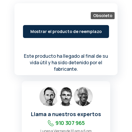
de
la
galería
Obsoleto
de
imágenes
Mostrar el producto de reemplazo
Este producto ha llegado al final de su
vida útil y ha sido detenido por el
fabricante.
Llama a nuestros expertos
910 307 965
Lunes a Viernes de 10 am a 6 pm