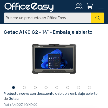
Mi
Busc
cuenta
Getac A140 G2 - 14" - Embalaje abierto
Saltar
al
final
de
la
galería
de
imágenes
Producto nuevo con descuento debido a embalaje abierto.
Saltar
de
Getac
al
Ref :
AM22Z4QIXDXX
comienzo