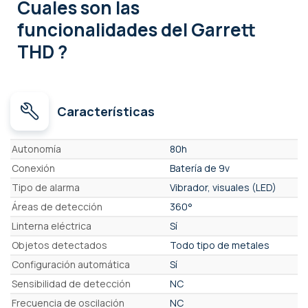
Cuales son las
funcionalidades
del Garrett
THD ?
Características
Características
Autonomía
80h
Conexión
Batería de 9v
Tipo de alarma
Vibrador, visuales (LED)
Áreas de detección
360°
Linterna eléctrica
Sí
Objetos detectados
Todo tipo de metales
Configuración automática
Sí
Sensibilidad de detección
NC
Frecuencia de oscilación
NC