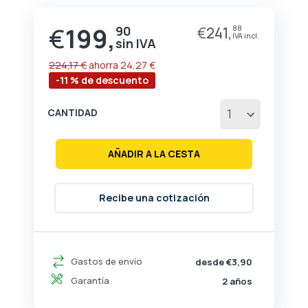
de
la
€
199,
90
€
241,
88
Precio
galería
especial
de
imágenes
224,17 €
ahorra
24,27 €
-11 % de descuento
CANTIDAD
AÑADIR A LA CESTA
Recibe una cotización
Gastos de envío
desde €3,90
Garantía
2 años