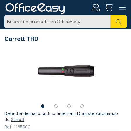
Mi
Busc
cuenta
Garrett THD
Saltar
al
final
de
la
galería
de
imágenes
Detector de mano táctico, linterna LED, ajuste automático
Saltar
de
Garrett
al
Ref :
1165900
comienzo