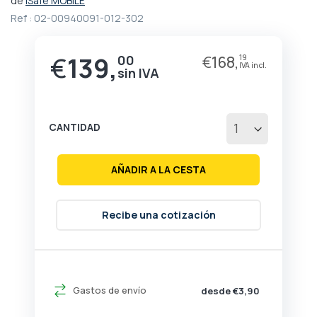
de
iSafe MOBILE
comienzo
Ref :
02-00940091-012-302
de
la
galería
€
139,
00
€
168,
19
de
imágenes
CANTIDAD
AÑADIR A LA CESTA
Recibe una cotización
Gastos de envío
desde €3,90