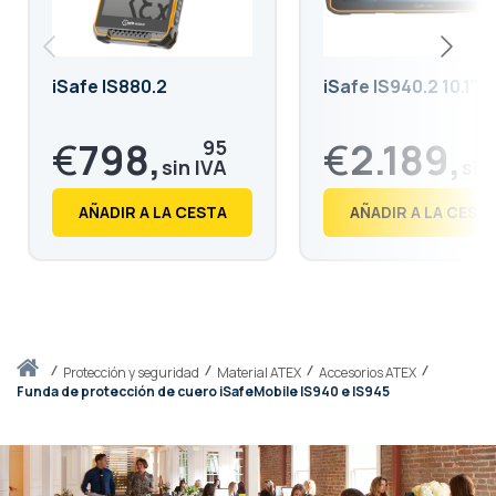
iSafe IS880.2
iSafe IS940.2 10.1"
€
798,
€
2.189,
95
€
966,
€
2.649,
73
78
AÑADIR A LA CESTA
AÑADIR A LA CEST
Inicio
protección y seguridad
Material ATEX
Accesorios ATEX
Funda de protección de cuero iSafeMobile IS940 e IS945