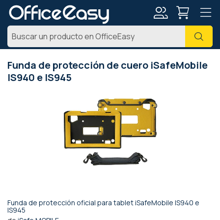
Mi
Busc
cuenta
Funda de protección de cuero iSafeMobile
IS940 e IS945
Saltar
al
final
de
la
galería
de
imágenes
Funda de protección oficial para tablet iSafeMobile IS940 e
Saltar
IS945
al