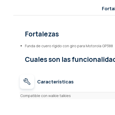
de
imágenes
Forta
Fortalezas
Funda de cuero rígido con giro para Motorola GP388
Cuales son las funcionalid
Características
Características
Compatible con walkie talkies