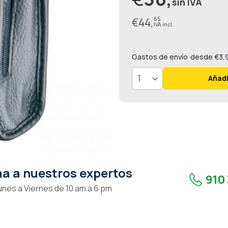
€
44,
65
Gastos de envío
desde €3,
Añadi
a a nuestros expertos
910 
unes a Viernes de 10 am a 6 pm