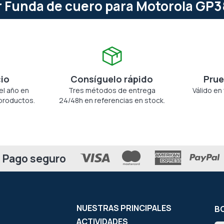
 Funda de cuero para Motorola GP3
cio
Consíguelo rápido
Prue
el año en
Tres métodos de entrega
Válido en
productos.
24/48h en referencias en stock.
Pago seguro
NUESTRAS PRINCIPALES
BO
ACTIVIDADES