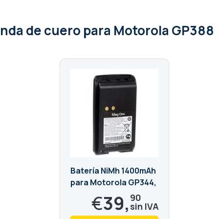
unda de cuero para Motorola GP388
Batería NiMh 1400mAh
para Motorola GP344,
GP344R, GP366,
€
39,
90
GP366R, GP388R,
GP388
28