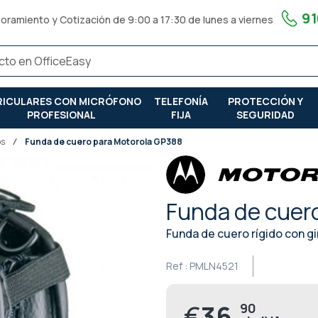
91
oramiento y Cotización de 9:00 a 17:30 de lunes a viernes
RICULARES CON MICRÓFONO
TELEFONÍA
PROTECCIÓN Y
PROFESIONAL
FIJA
SEGURIDAD
os
Funda de cuero para Motorola GP388
Funda de cuer
Funda de cuero rígido con g
Ref :
PMLN4521
€
36,
90