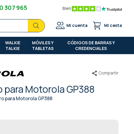
0 307 965
Bien
Buscar
Buscar
Mi cuenta
Mi cesta
WALKIE
MÓVILES Y
CÓDIGOS DE BARRAS Y
TALKIE
TABLETAS
CREDENCIALES
Compartir
o para Motorola GP388
iro para Motorola GP388