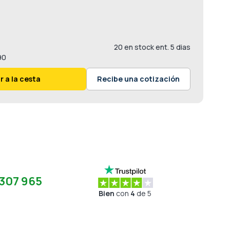
20 en stock ent. 5 dias
90
r a la cesta
Recibe una cotización
307 965
Bien
con
4
de 5