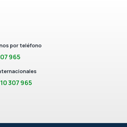
os por teléfono
307 965
nternacionales
10 307 965