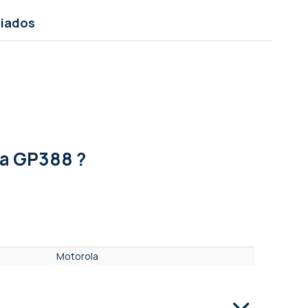
ciados
la GP388 ?
Motorola