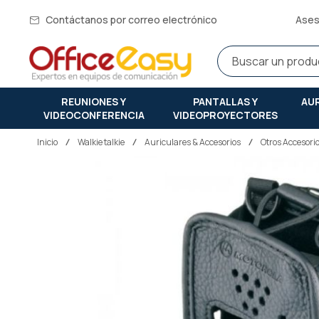
Contáctanos por correo electrónico
Ases
REUNIONES Y
PANTALLAS Y
AU
VIDEOCONFERENCIA
VIDEOPROYECTORES
Inicio
walkie talkie
Auriculares & Accesorios
Otros Accesori
Saltar
al
final
de
la
galería
de
imágenes