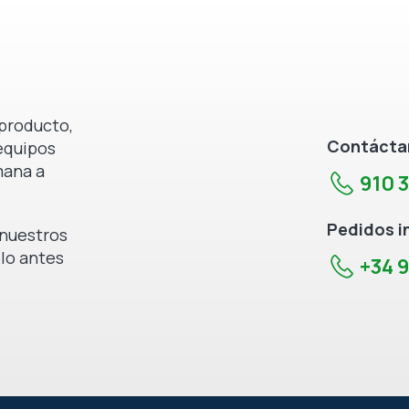
producto,
Contáctan
equipos
mana a
910 
Pedidos i
e nuestros
 lo antes
+34 9