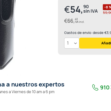
€
54,
90
Precio
-8 
59,9
especial
€
66,
43
Gastos de envío
desde €3,
Añadi
a a nuestros expertos
910 
unes a Viernes de 10 am a 6 pm