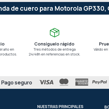
nda de cuero para Motorola GP330, 
cio
Consíguelo rápido
Prue
el año en
Tres métodos de entrega
Válido en
productos.
24/48h en referencias en stock.
Pago seguro
NUESTRAS PRINCIPALES
BO