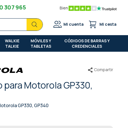
0 307 965
Bien
Buscar
Buscar
Mi cuenta
Mi cesta
WALKIE
MÓVILES Y
CÓDIGOS DE BARRAS Y
TALKIE
TABLETAS
CREDENCIALES
Compartir
o para Motorola GP330,
 Motorola GP330, GP340