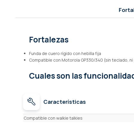
de
imágenes
Forta
Fortalezas
Funda de cuero rígido con hebilla fija
Compatible con Motorola GP330/340 (sin teclado, ni p
Cuales son las funcionalid
Características
Características
Compatible con walkie talkies