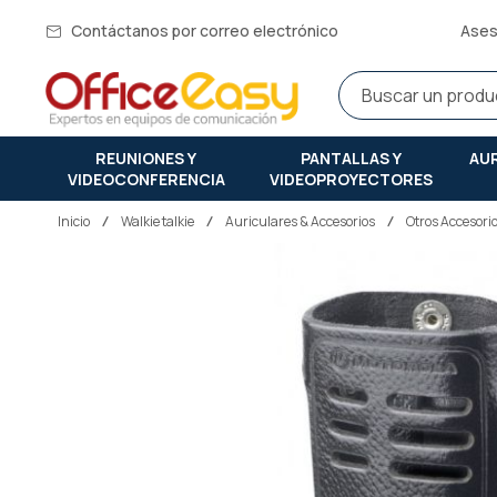
Contáctanos por correo electrónico
Ases
REUNIONES Y
PANTALLAS Y
AU
VIDEOCONFERENCIA
VIDEOPROYECTORES
Inicio
walkie talkie
Auriculares & Accesorios
Otros Accesori
Saltar
al
final
de
la
galería
de
imágenes