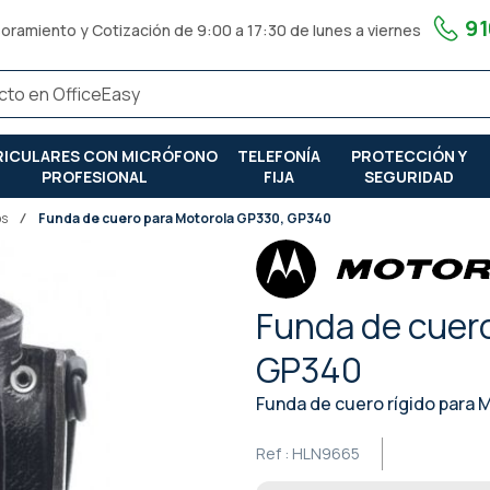
91
oramiento y Cotización de 9:00 a 17:30 de lunes a viernes
RICULARES CON MICRÓFONO
TELEFONÍA
PROTECCIÓN Y
PROFESIONAL
FIJA
SEGURIDAD
os
Funda de cuero para Motorola GP330, GP340
Funda de cuer
GP340
Funda de cuero rígido para
Ref :
HLN9665