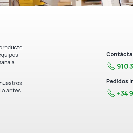
producto,
Contáctan
equipos
mana a
910 
Pedidos i
e nuestros
 lo antes
+34 9