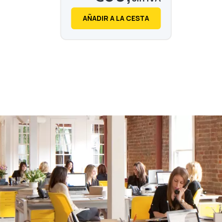
GP388
€
48,
28
AÑADIR A LA CESTA