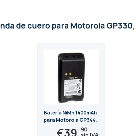
unda de cuero para Motorola GP330
Batería NiMh 1400mAh
para Motorola GP344,
GP344R, GP366,
€
39,
90
GP366R, GP388R,