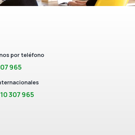
os por teléfono
307 965
nternacionales
10 307 965