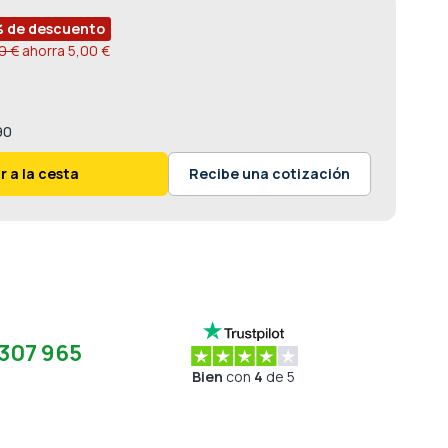
% de descuento
0 €
ahorra
5,00 €
90
r a la cesta
Recibe una cotización
307 965
Bien
con
4
de 5