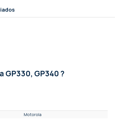
ciados
la GP330, GP340 ?
Motorola