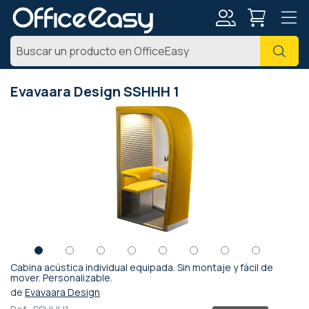
Mi
Busc
cuenta
Evavaara Design SSHHH 1
Saltar
al
final
de
la
galería
de
imágenes
Cabina acústica individual equipada. Sin montaje y fácil de
Saltar
mover. Personalizable.
al
de
Evavaara Design
comienzo