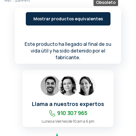
Ref :
SSHHH1
Obsoleto
de
la
galería
Mostrar productos equivalentes
de
imágenes
Este producto ha llegado al final de su
vida útil y ha sido detenido por el
fabricante.
Llama a nuestros expertos
910 307 965
Lunes a Viernes de 10 am a 6 pm