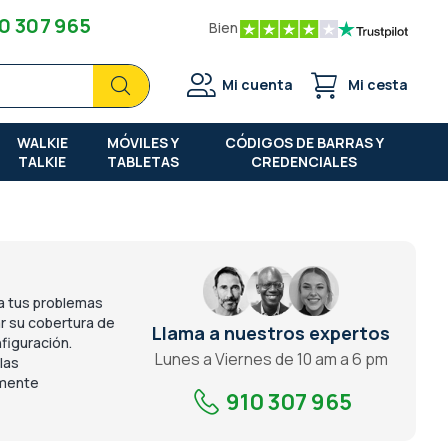
0 307 965
Bien
Buscar
Buscar
Mi cuenta
Mi cesta
WALKIE
MÓVILES Y
CÓDIGOS DE BARRAS Y
TALKIE
TABLETAS
CREDENCIALES
 a tus problemas
ar su cobertura de
Llama a nuestros expertos
nfiguración.
Lunes a Viernes de 10 am a 6 pm
las
amente
910 307 965