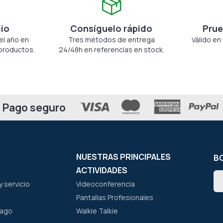
cio
Consíguelo rápido
Prue
el año en
Tres métodos de entrega
Válido en
productos.
24/48h en referencias en stock.
Pago seguro
NUESTRAS PRINCIPALES
BO
ACTIVIDADES
In
 servicio
Videoconferencia
a
nu
Pantallas Profesionales
bo
pago
Walkie Talkie
de