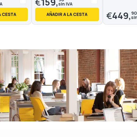
€
159,
€
449,
90
A CESTA
AÑADIR A LA CESTA