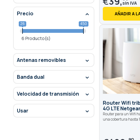
€
39,
Precio
AÑADIR A L
26
450
6 Producto(s)
Antenas removibles
Banda dual
Velocidad de transmisión
Router Wifi tri
4G LTE Netgea
Usar
Router para un Wifi ha
una cobertura hasta 
90