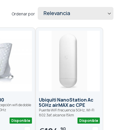
Ordenar por
00
Ubiquiti NanoStation Ac
5GHz airMAX ac CPE
cepción wifi de doble
5GHz
Puente WiFi frecuencia 5GHz, WI-FI
802.3af, alcance 15km
Disponible
Disponible
90