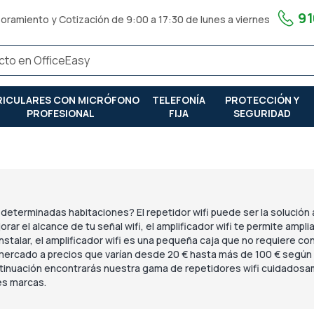
91
oramiento y Cotización de 9:00 a 17:30 de lunes a viernes
RICULARES CON MICRÓFONO
TELEFONÍA
PROTECCIÓN Y
PROFESIONAL
FIJA
SEGURIDAD
en determinadas habitaciones? El repetidor wifi puede ser la solución
ar el alcance de tu señal wifi, el amplificador wifi te permite ampli
 instalar, el amplificador wifi es una pequeña caja que no requiere co
ercado a precios que varían desde 20 € hasta más de 100 € según 
ontinuación encontrarás nuestra gama de repetidores wifi cuidados
es marcas.