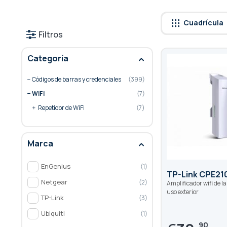
Cuadrícula
Filtros
Categoría
Códigos de barras y credenciales
399
WiFi
7
artículo
Repetidor de WiFi
7
Marca
EnGenius
1
TP-Link CPE21
Netgear
2
Amplificador wifi de l
uso exterior
TP-Link
3
Ubiquiti
1
90