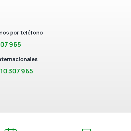
os por teléfono
307 965
nternacionales
10 307 965