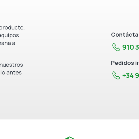
producto,
Contáctan
equipos
mana a
910 
Pedidos i
e nuestros
 lo antes
+34 9