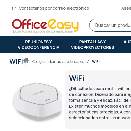
Contáctanos por correo electrónico
Ases
REUNIONES Y
PANTALLAS Y
AU
VIDEOCONFERENCIA
VIDEOPROYECTORES
WiFi
Inicio
códigos de barras y credenciales
WiFi
WiFi
¿Dificultades para recibir wifi 
de conexión. Diseñado para mejor
forma sencilla y eficaz. Fácil de
Existen muchos modelos en el m
características ofrecidas. A c
seleccionados entre las mayor