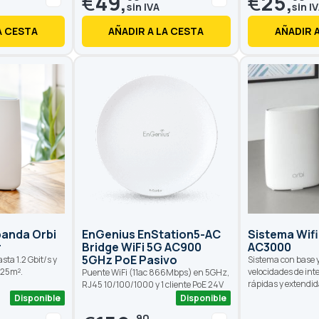
€
49,
€
25,
A CESTA
AÑADIR A LA CESTA
AÑADIR 
banda Orbi
EnGenius EnStation5-AC
Sistema Wifi
r
Bridge WiFi 5G AC900
AC3000
5GHz PoE Pasivo
sta 1.2 Gbit/s y
Sistema con base y
125m².
velocidades de inte
Puente WiFi (11ac 866Mbps) en 5GHz,
rápidas y extendid
RJ45 10/100/1000 y 1 cliente PoE 24V
Disponible
Disponible
90