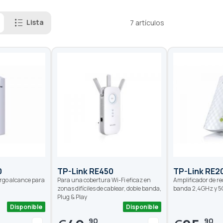
Lista
7
artículos
0
TP-Link RE450
TP-Link RE2
argo alcance para
Para una cobertura Wi-Fi eficaz en
Amplificador de re
zonas difíciles de cablear, doble banda,
banda 2,4GHz y 
Plug & Play
Disponible
Disponible
90
90