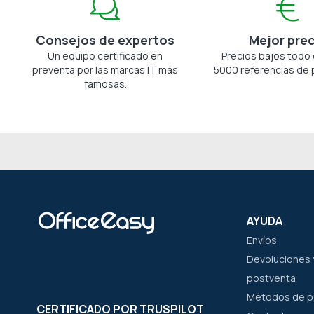
Consejos de expertos
Mejor pre
Un equipo certificado en
Precios bajos todo 
preventa por las marcas IT más
5000 referencias de 
famosas.
AYUDA
Envíos
Devoluciones y
postventa
Métodos de 
CERTIFICADO POR TRUSPILOT