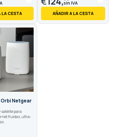
€
124,
A LA CESTA
AÑADIR A LA CESTA
 Orbi Netgear
 satélite para
rnet fluidas, ultra-
as.