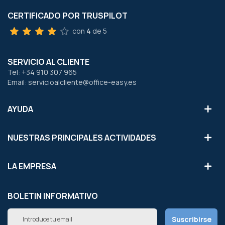
CERTIFICADO POR TRUSPILOT
con
4
de 5
SERVICIO AL CLIENTE
Tel: +34 910 307 965
Email: servicioalcliente@office-easy.es
AYUDA
NUESTRAS PRINCIPALES ACTIVIDADES
LA EMPRESA
BOLETIN INFORMATIVO
Inscríbete
Suscribirse
a