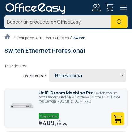
Mi
Busc
cuenta
Inicio
códigos de barras y credenciales
Switch
Switch Ethernet Profesional
13
artículos
Ordenar por
UniFi Dream Machine Pro
Switch con un
procesador Quad ARM Cortex-A57 Core a 1.7 GHz de
frecuencia 1700 MHz. UDM-PRO
Disponible
€
409,
90