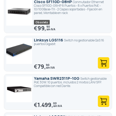
Cisco SF110D-08HP
Conmutador Ethernet
Cisco SF110D-08HP 8 Puertos - 8 x Puertos PoE -
10/100Base-TX - 2 Capas soportadas - Fijación en
pared, Montable en rack
Obsoleto
€
99,
90
Linksys LGS116
Switch no gestionable QoS 16
puertos Gigabit
€
79,
90
Yamaha SWR2311P-10G
Switch gestionable
PoE 30W. 10 puertos, incluidos 2 mixtos LAN/SFP.
Compatible con red Dante.
€
1.499,
00