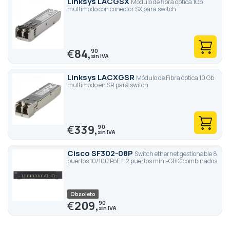
Linksys LACGSX
Módulo de fibra óptica 1Gb
multimodo con conector SX para switch
€
84,
90
Linksys LACXGSR
Módulo de Fibra óptica 10 Gb
multimodo en SR para switch
€
339,
90
Cisco SF302-08P
Switch ethernet gestionable 8
puertos 10/100 PoE + 2 puertos mini-GBIC combinados
Obsoleto
€
209,
90