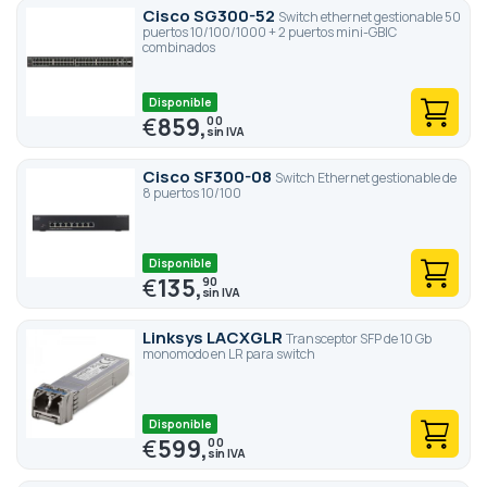
Cisco SG300-52
Switch ethernet gestionable 50
puertos 10/100/1000 + 2 puertos mini-GBIC
combinados
Disponible
€
859,
00
Cisco SF300-08
Switch Ethernet gestionable de
8 puertos 10/100
Disponible
€
135,
90
Linksys LACXGLR
Transceptor SFP de 10 Gb
monomodo en LR para switch
Disponible
€
599,
00