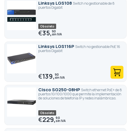
Linksys LGS108
Switch no gestionable de 8
puertos Gigabit
Obsoleto
€
35,
90
Linksys LGS116P
Switch no gestionable PoE 16
puertos Gigabit
€
139,
90
Cisco SG250-08HP
Switch ethernet PoE+ de 8
puertos 10/100/1000 que permite la implementación
de soluciones de telefonía IP y redes inalámbricas.
Obsoleto
€
229,
90