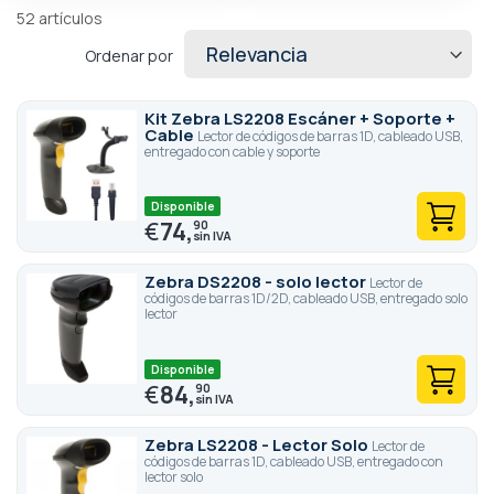
minicomputadora y también tienen una parte extraíble para
52
artículos
escanear elementos grandes.
Ordenar por
Kit Zebra LS2208 Escáner + Soporte +
Cable
Lector de códigos de barras 1D, cableado USB,
entregado con cable y soporte
Disponible
€
74,
90
Zebra DS2208 - solo lector
Lector de
códigos de barras 1D/2D, cableado USB, entregado solo
lector
Disponible
€
84,
90
Zebra LS2208 - Lector Solo
Lector de
códigos de barras 1D, cableado USB, entregado con
lector solo