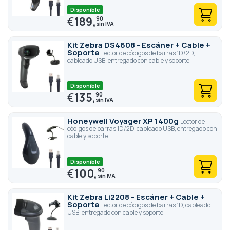
Disponible
€
189,
90
Kit Zebra DS4608 - Escáner + Cable +
Soporte
Lector de códigos de barras 1D/2D,
cableado USB, entregado con cable y soporte
Disponible
€
135,
90
Honeywell Voyager XP 1400g
Lector de
códigos de barras 1D/2D, cableado USB, entregado con
cable y soporte
Disponible
€
100,
90
Kit Zebra Li2208 - Escáner + Cable +
Soporte
Lector de códigos de barras 1D, cableado
USB, entregado con cable y soporte