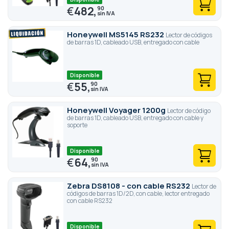
€
482,
90
Honeywell MS5145 RS232
Lector de códigos
de barras 1D, cableado USB, entregado con cable
Disponible
€
55,
90
Honeywell Voyager 1200g
Lector de código
de barras 1D, cableado USB, entregado con cable y
soporte
Disponible
€
64,
90
Zebra DS8108 - con cable RS232
Lector de
códigos de barras 1D/2D, con cable, lector entregado
con cable RS232
Disponible