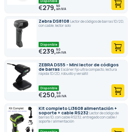
Disponible
€
279,
90
Zebra DS8108
Lector de códigos de barras 1D/2D,
con cable, lector solo
Disponible
€
239,
90
ZEBRA DS55 - Mini lector de códigos
de barras
Escáner fijo ultra compacto, lectura
rápida 1D/2D, robusto y versátil
Disponible
€
250,
90
Kit completo Li3608 alimentación +
soporte + cable RS232
Lector de código de
barras 1D, con cable RS232, entregado con cable /
soporte / alimentación
Disponible