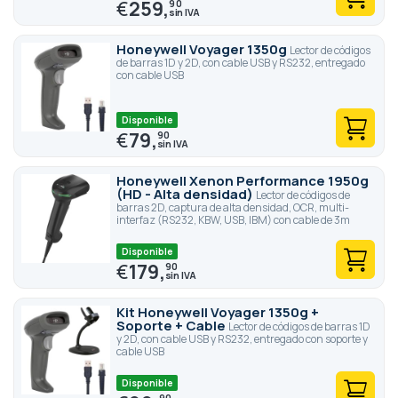
€
259,
90
Honeywell Voyager 1350g
Lector de códigos
de barras 1D y 2D, con cable USB y RS232, entregado
con cable USB
Disponible
€
79,
90
Honeywell Xenon Performance 1950g
(HD - Alta densidad)
Lector de códigos de
barras 2D, captura de alta densidad, OCR, multi-
interfaz (RS232, KBW, USB, IBM) con cable de 3m
Disponible
€
179,
90
Kit Honeywell Voyager 1350g +
Soporte + Cable
Lector de códigos de barras 1D
y 2D, con cable USB y RS232, entregado con soporte y
cable USB
Disponible
90