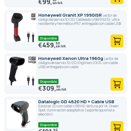
€
99,
Honeywell Granit XP 1990iSR
Lector de
código de barras 1D/2D, Cableado USB/RS232, ultra
resistente y hermético IP67, entregado con cable USB
Disponible
€
459,
90
Honeywell Xenon Ultra 1960g
Lector de
códigos de barras 1D/2D/Digimarc/OCR, con cable
USB, entregado con cable
Disponible
€
309,
90
Datalogic GD 4620 HD + Cable USB
Escáner 2D con cable USB HD, lectura por IA, Green
Spot, iluminación adaptativa (soporte opcional a
elección)
Disponible
90