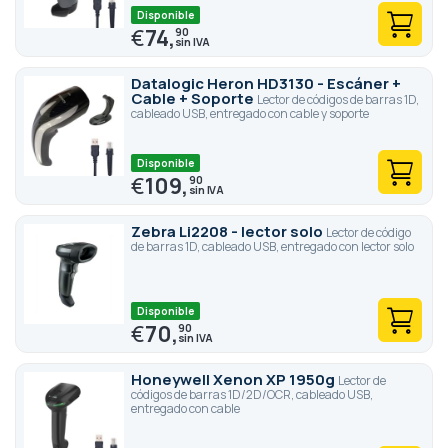
Disponible
€
74,
90
Datalogic Heron HD3130 - Escáner +
Cable + Soporte
Lector de códigos de barras 1D,
cableado USB, entregado con cable y soporte
Disponible
€
109,
90
Zebra Li2208 - lector solo
Lector de código
de barras 1D, cableado USB, entregado con lector solo
Disponible
€
70,
90
Honeywell Xenon XP 1950g
Lector de
códigos de barras 1D/2D/OCR, cableado USB,
entregado con cable