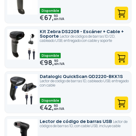
Disponible
€
67,
90
Kit Zebra DS2208 - Escáner + Cable +
Soporte
Lector de códigos de barras 1D/2D,
cableado USB, entregado con cable y soporte
Disponible
€
98,
90
Datalogic QuickScan QD2220-BKK1S
Lector de código de barras 1D, cableado USB, entregado
con cable
Disponible
€
42,
90
Lector de código de barras USB
Lector de
códigos de barras 1D, con cable USB, incluye cable