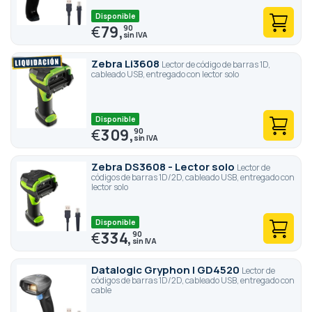
Disponible
€
79,
90
Zebra Li3608
Lector de código de barras 1D,
cableado USB, entregado con lector solo
Disponible
€
309,
90
Zebra DS3608 - Lector solo
Lector de
códigos de barras 1D/2D, cableado USB, entregado con
lector solo
Disponible
€
334,
90
Datalogic Gryphon I GD4520
Lector de
códigos de barras 1D/2D, cableado USB, entregado con
cable