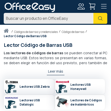
Mi
Busc
cuenta
Inicio
códigos de barras y credenciales
Código de barras
Lector Código de Barras USB
Lector Código de Barras USB
Los lectores de códigos de barras
se pueden conectar al PC
mediante USB. Estos lectores se presentan en varias formas,
se deben elegir en función del uso previsto, pero también de
la cantidad y el tamaño de los elementos a escanear: - Duchas
Leer más
de mano con código de barras USB - El incorporado. Los
modelos empotrables están equipados con una boquilla para
poder colocarlos en aparatos específicos. Estos lectores son
Lectores USB
Lectores USB Zebra
ideales para supermercados e hipermercados porque
Honeywell
permiten escanear diariamente grandes cantidades de
códigos de barras. Los terminales de escritorio suelen estar
Lectores USB
Lectores de Códigos
conectados a una caja registradora, pero pueden ser otro
Datalogic
de Inalámbricos
tipo de dispositivo electrónico. Suelen formar parte de una