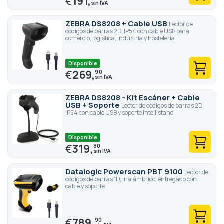
€
191,
ZEBRA DS8208 + Cable USB
Lector de
códigos de barras 2D, IP54 con cable USB para
comercio, logística, industria y hostelería
Disponible
€
269,
90
ZEBRA DS8208 - Kit Escáner + Cable
USB + Soporte
Lector de códigos de barras 2D,
IP54 con cable USB y soporte Intellistand
Disponible
€
319,
80
Datalogic Powerscan PBT 9100
Lector de
códigos de barras 1D, inalámbrico, entregado con
cable y soporte.
€
789,
90