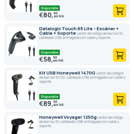
Disponible
€
80,
90
Datalogic Touch 65 Lite - Escáner +
Cable + Soporte
Lector de código de barras 1D,
cableado USB, entregado con cable y soporte
Disponible
€
58,
90
Kit USB Honeywell 1470G
Lector de códigos
de barras 1D/2D, cableado USB, entregado con cable y
soporte
Disponible
€
89,
90
Honeywell Voyager 1250g
Lector de código
de barras 1D, cableado USB, entregado con cable y
soporte