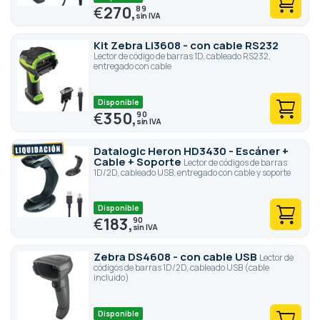
€
270,
89
Kit Zebra Li3608 - con cable RS232
Lector de código de barras 1D, cableado RS232,
entregado con cable
Disponible
€
350,
90
Datalogic Heron HD3430 - Escáner +
Cable + Soporte
Lector de códigos de barras
1D/2D, cableado USB, entregado con cable y soporte
Disponible
€
183,
90
Zebra DS4608 - con cable USB
Lector de
códigos de barras 1D/2D, cableado USB (cable
incluido)
Disponible