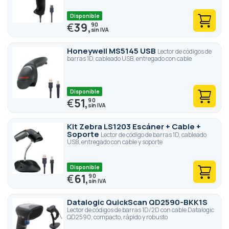
Disponible
€
39,
90
Honeywell MS5145 USB
Lector de códigos de
barras 1D, cableado USB, entregado con cable
Disponible
€
51,
90
Kit Zebra LS1203 Escáner + Cable +
Soporte
Lector de código de barras 1D, cableado
USB, entregado con cable y soporte
Disponible
€
61,
90
Datalogic QuickScan QD2590-BKK1S
Lector de códigos de barras 1D/2D con cable Datalogic
QD2590, compacto, rápido y robusto