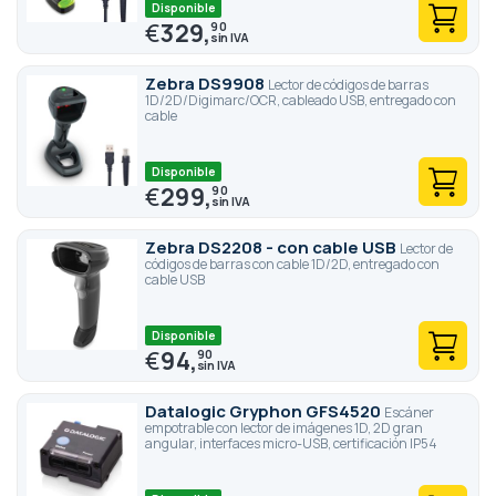
Disponible
€
329,
90
Zebra DS9908
Lector de códigos de barras
1D/2D/Digimarc/OCR, cableado USB, entregado con
cable
Disponible
€
299,
90
Zebra DS2208 - con cable USB
Lector de
códigos de barras con cable 1D/2D, entregado con
cable USB
Disponible
€
94,
90
Datalogic Gryphon GFS4520
Escáner
empotrable con lector de imágenes 1D, 2D gran
angular, interfaces micro-USB, certificación IP54