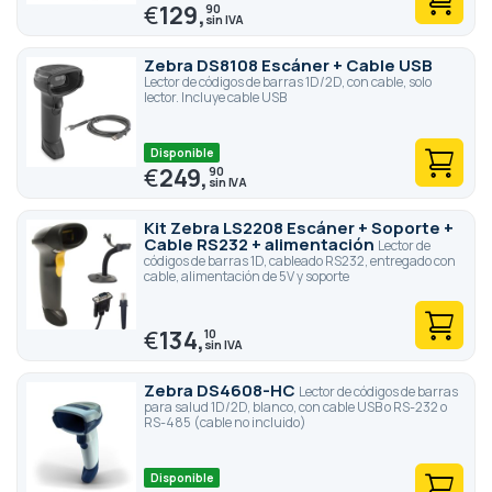
€
129,
90
Zebra DS8108 Escáner + Cable USB
Lector de códigos de barras 1D/2D, con cable, solo
lector. Incluye cable USB
Disponible
€
249,
90
Kit Zebra LS2208 Escáner + Soporte +
Cable RS232 + alimentación
Lector de
códigos de barras 1D, cableado RS232, entregado con
cable, alimentación de 5V y soporte
€
134,
10
Zebra DS4608-HC
Lector de códigos de barras
para salud 1D/2D, blanco, con cable USB o RS-232 o
RS-485 (cable no incluido)
Disponible