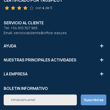
CERTIFICADO POR TRUSPILOT
con
4
de 5
SERVICIO AL CLIENTE
Tel: +34 910 307 965
Email: servicioalcliente@office-easy.es
AYUDA
NUESTRAS PRINCIPALES ACTIVIDADES
LA EMPRESA
BOLETIN INFORMATIVO
Inscríbete
Suscribirse
a
nuestro