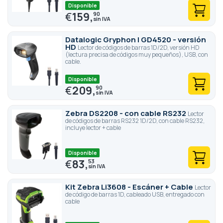
Disponible
€
159,
90
Datalogic Gryphon I GD4520 - versión
HD
Lector de códigos de barras 1D/2D, versión HD
(lectura precisa de códigos muy pequeños), USB, con
cable.
Disponible
€
209,
90
Zebra DS2208 - con cable RS232
Lector
de códigos de barras RS232 1D/2D, con cable RS232,
incluye lector + cable
Disponible
€
83,
53
Kit Zebra Li3608 - Escáner + Cable
Lector
de código de barras 1D, cableado USB, entregado con
cable