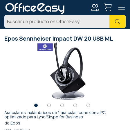
Mi
Busc
cuenta
Epos Sennheiser Impact DW 20 USB ML
Saltar
al
final
de
la
galería
de
imágenes
Auriculares inalámbricos de 1 auricular, conexión a PC,
Saltar
optimizado para Lync/Skype for Business
al
de
Epos
comienzo