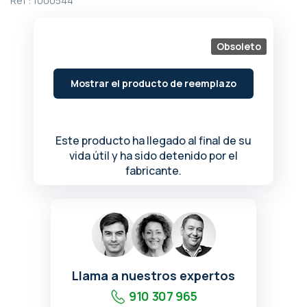
Ref :
1000544
de
la
galería
Obsoleto
de
imágenes
Mostrar el producto de reemplazo
Este producto ha llegado al final de su
vida útil y ha sido detenido por el
fabricante.
Llama a nuestros expertos
910 307 965