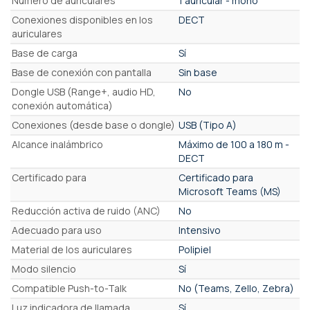
Número de auriculares
1 auricular - mono
Conexiones disponibles en los
DECT
auriculares
Base de carga
Sí
Base de conexión con pantalla
Sin base
Dongle USB (Range+, audio HD,
No
conexión automática)
Conexiones (desde base o dongle)
USB (Tipo A)
Alcance inalámbrico
Máximo de 100 a 180 m -
DECT
Certificado para
Certificado para
Microsoft Teams (MS)
Reducción activa de ruido (ANC)
No
Adecuado para uso
Intensivo
Material de los auriculares
Polipiel
Modo silencio
Sí
Compatible Push-to-Talk
No (Teams, Zello, Zebra)
Luz indicadora de llamada
Sí