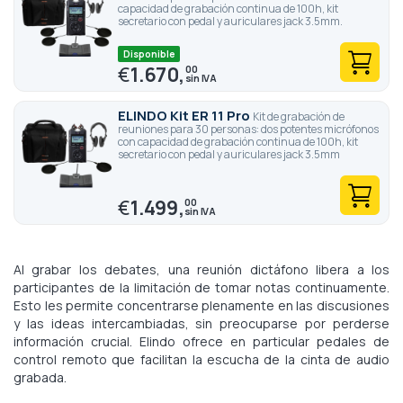
capacidad de grabación continua de 100h, kit
secretario con pedal y auriculares jack 3.5mm.
Disponible
€
1.670,
00
ELINDO Kit ER 11 Pro
Kit de grabación de
reuniones para 30 personas: dos potentes micrófonos
con capacidad de grabación continua de 100h, kit
secretario con pedal y auriculares jack 3.5mm
€
1.499,
00
Al grabar los debates, una reunión dictáfono libera a los
participantes de la limitación de tomar notas continuamente.
Esto les permite concentrarse plenamente en las discusiones
y las ideas intercambiadas, sin preocuparse por perderse
información crucial. Elindo ofrece en particular pedales de
control remoto que facilitan la escucha de la cinta de audio
grabada.