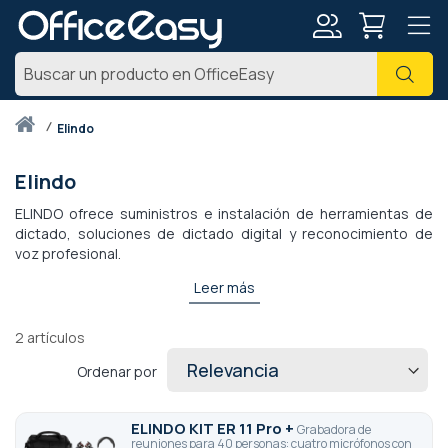
Mi
Busc
cuenta
Inicio
elindo
Elindo
ELINDO ofrece suministros e instalación de herramientas de
dictado, soluciones de dictado digital y reconocimiento de
voz profesional.
Los productos comercializados son principalmente dictáfonos
Leer más
para reuniones. Un dictáfono registra con precisión las
discusiones e intercambios durante las reuniones. Esto
2
artículos
permite entonces transcribir información importante y
escuchar, si es necesario, los debates y las decisiones
Ordenar por
tomadas.
ELINDO KIT ER 11 Pro +
Grabadora de
reuniones para 40 personas: cuatro micrófonos con