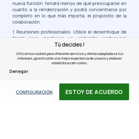
nueva función, tendrá menos de qué preocuparse en
cuanto a la renderización y podrá concentrarse por
completo en lo que más importa: el propósito de la
colaboración.
1. Reuniones profesionales: Utilice el desenfoque de
fondo para mantener un ambiente profesional.
Tú decides !
durante un videoconferencia, especialmente si estás
trabajando desde un entorno no preparado o
Utilizamos cookies para ofrecerte servicios y ofertas adaptadas a tus
desordenado. Esto ayuda a centrar la atención de los
intereses, garantizarte una mejor experiencia de usuario y elaborar
participantes en usted.
estadísticas de visitas.
Denegar
2. Vídeo dinámico en movimiento: Si a menudo está en
movimiento durante sus llamadas (por ejemplo,
durante una demostración de producto o una
ESTOY DE ACUERDO
presentación interactiva), habilite la solución enfoque
CONFIGURACIÓN
automático. Esto te mantendrá centrado en la
pantalla incluso si te mueves ligeramente.
3. Contacto visual mejorado: Para dar una impresión
de mayor compromiso, el contacto visual puede ser
especialmente útil en conversaciones en las que
desea fortalecer la conexión personal. Este efecto
simula que estás mirando directamente a la cámara,