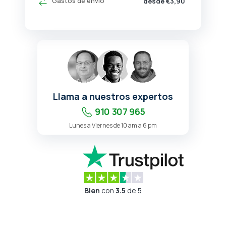
Gastos de envío
desde €3,90
Llama a nuestros expertos
910 307 965
Lunes a Viernes de 10 am a 6 pm
Bien
con
3.5
de 5