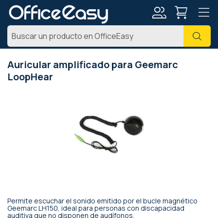
Mi
Busc
cuenta
Auricular amplificado para Geemarc
LoopHear
Saltar
al
final
de
la
galería
de
imágenes
Permite escuchar el sonido emitido por el bucle magnético
Saltar
Geemarc LH150, ideal para personas con discapacidad
auditiva que no disponen de audífonos.
al