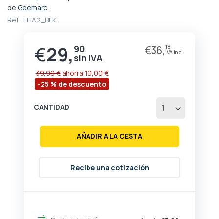
comienzo
de
Geemarc
de
Ref :
LHA2_BLK
la
galería
de
€
29,
90
€
36,
18
Precio
imágenes
especial
39,90 €
ahorra
10,00 €
-25 % de descuento
CANTIDAD
AÑADIR A LA CESTA
Recibe una cotización