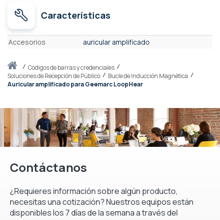
Características
Características
Accesorios
auricular amplificado
Inicio
códigos de barras y credenciales
Soluciones de Recepción de Público
Bucle de Inducción Magnética
Auricular amplificado para Geemarc LoopHear
Contáctanos
¿Requieres información sobre algún producto,
necesitas una cotización? Nuestros equipos están
disponibles los 7 días de la semana a través del