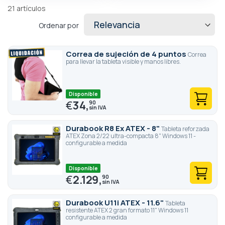
21
artículos
Ordenar por
Correa de sujeción de 4 puntos
Correa
para llevar la tableta visible y manos libres.
Disponible
€
34,
90
Durabook R8 Ex ATEX - 8"
Tableta reforzada
ATEX Zona 2/22 ultra-compacta 8" Windows 11 -
configurable a medida
Disponible
€
2.129,
90
Durabook U11i ATEX - 11.6"
Tableta
resistente ATEX 2 gran formato 11" Windows 11
configurable a medida