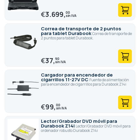
€
3.699,
00
Correa de transporte de 2 puntos
para tablet Durabook
Correa de transporte de
2 puntos para tablet Durabook.
€
37,
90
Cargador para encendedor de
cigarrillos 11-27V DC
Fuente de alimentación
para encendedor de cigarrillos para Durabook Z14i
€
99,
00
Lector/Grabador DVD móvil para
Durabook Z14i
Lector/Grabador DVD móvil para
ordenador robusto Durabook Z14i