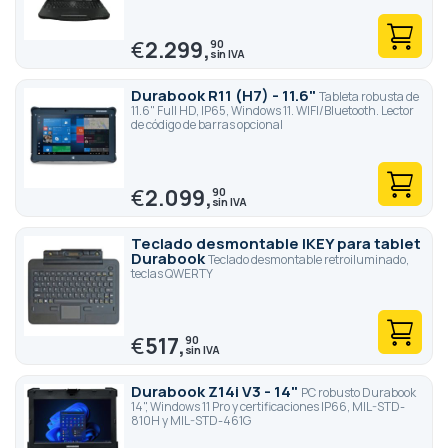
€
2.299,
90
Durabook R11 (H7) - 11.6"
Tableta robusta de
11.6" Full HD, IP65, Windows 11. WIFI/Bluetooth. Lector
de código de barras opcional
€
2.099,
90
Teclado desmontable IKEY para tablet
Durabook
Teclado desmontable retroiluminado,
teclas QWERTY
€
517,
90
Durabook Z14i V3 - 14"
PC robusto Durabook
14", Windows 11 Pro y certificaciones IP66, MIL-STD-
810H y MIL-STD-461G