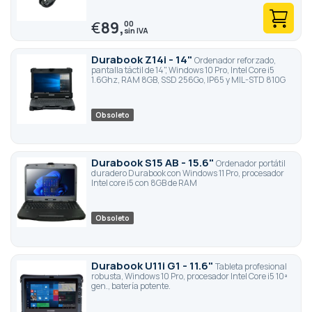
€
89,
00
Durabook Z14i - 14"
Ordenador reforzado,
pantalla táctil de 14", Windows 10 Pro, Intel Core i5
1.6Ghz, RAM 8GB, SSD 256Go, IP65 y MIL-STD 810G
Obsoleto
Durabook S15 AB - 15.6"
Ordenador portátil
duradero Durabook con Windows 11 Pro, procesador
Intel core i5 con 8GB de RAM
Obsoleto
Durabook U11i G1 - 11.6"
Tableta profesional
robusta, Windows 10 Pro, procesador Intel Core i5 10ª
gen., batería potente.