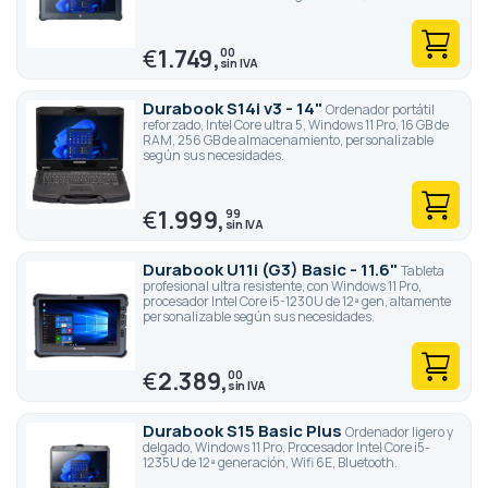
€
1.749,
00
Durabook S14i v3 - 14"
Ordenador portátil
reforzado, Intel Core ultra 5, Windows 11 Pro, 16 GB de
RAM, 256 GB de almacenamiento, personalizable
según sus necesidades.
€
1.999,
99
Durabook U11i (G3) Basic - 11.6"
Tableta
profesional ultra resistente, con Windows 11 Pro,
procesador Intel Core i5-1230U de 12ª gen, altamente
personalizable según sus necesidades.
€
2.389,
00
Durabook S15 Basic Plus
Ordenador ligero y
delgado, Windows 11 Pro, Procesador Intel Core i5-
1235U de 12ª generación, Wifi 6E, Bluetooth.