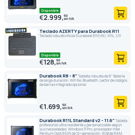
Disponible
€
2.999,
90
Teclado AZERTY para Durabook R11
Teclado robusto oficial Durabook R11(H6), R11L, U11
Disponible
€
128,
90
Durabook R8 - 8"
Tableta robusta de 8" Batería
de larga duración, Wifi 6e, Bluetooth. Lector de códigos
de barras integrado opcional
€
1.699,
90
Durabook R11L Standard v2 - 11.6"
Tableta
profesional ultra resistente y personalizable según
sus necesidades, Windows 11 Pro, procesador Intel
Pentium Gold 8505 de 12ª generación, 8GB de RAM.