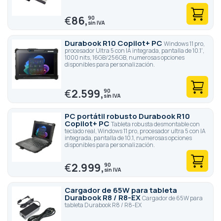
€
86,
90
Durabook R10 Copilot+ PC
Windows 11 pro,
procesador Ultra 5 con IA integrada, pantalla de 10.1',
1000 nits, 16GB/256GB, numerosas opciones
disponibles para personalización.
€
2.599,
90
PC portátil robusto Durabook R10
Copilot+ PC
Tableta robusta desmontable con
teclado real, Windows 11 pro, procesador ultra 5 con IA
integrada, pantalla de 10.1, numerosas opciones
disponibles para personalización.
€
2.999,
90
Cargador de 65W para tableta
Durabook R8 / R8-EX
Cargador de 65W para
tableta Durabook R8 / R8-EX