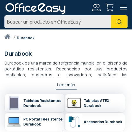
Mi
Busc
cuenta
Inicio
durabook
Durabook
Durabook es una marca de referencia mundial en el diseño de
portátiles resistentes. Reconocido por sus productos
confiables, duraderos e innovadores, satisface las
necesidades de los profesionales que trabajan en entornos
Leer más
exigentes. Ya sea que te encuentres en el sector industrial,
militar o de servicios públicos, las soluciones Durabook están
diseñadas para soportar las condiciones más extremas.
Tabletas Resistentes
Tabletas ATEX
Durabook
Durabook
PC Portátil Resistente
Accesorios Durabook
Durabook