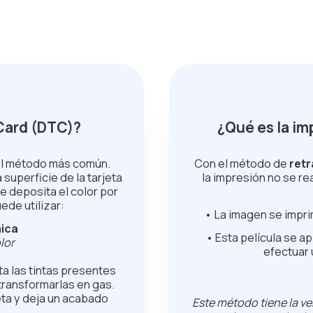
-Card (DTC)?
¿Qué es la im
 el método más común.
Con el método de
retr
superficie de la tarjeta
la impresión no se rea
e deposita el color por
ede utilizar:
• La imagen se impri
mica
• Esta película se ap
lor
efectuar 
a las tintas presentes
transformarlas en gas.
jeta y deja un acabado
Este método tiene la v