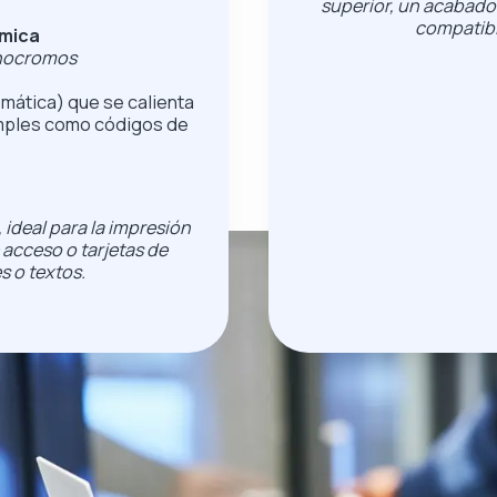
superior, un acabado
compatibil
rmica
onocromos
omática) que se calienta
simples como códigos de
 ideal para la impresión
 acceso o tarjetas de
es o textos.