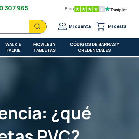
0 307 965
Bien
Buscar
Buscar
Mi cuenta
Mi cesta
WALKIE
MÓVILES Y
CÓDIGOS DE BARRAS Y
TALKIE
TABLETAS
CREDENCIALES
rencia: ¿qué
jetas PVC?