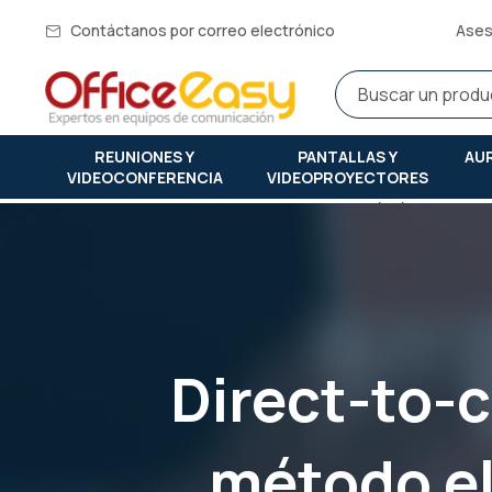
Contáctanos por correo electrónico
Ases
REUNIONES Y
PANTALLAS Y
AU
VIDEOCONFERENCIA
VIDEOPROYECTORES
Inicio
direct-to-card vs retransferencia: ¿qué método elegir p
Direct-to-c
método el