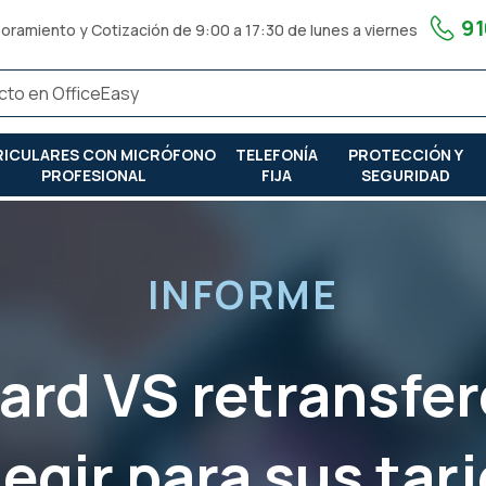
91
oramiento y Cotización de 9:00 a 17:30 de lunes a viernes
RICULARES CON MICRÓFONO
TELEFONÍA
PROTECCIÓN Y
PROFESIONAL
FIJA
SEGURIDAD
ara sus tarjetas pvc?
INFORME
ard VS retransfe
egir para sus tar