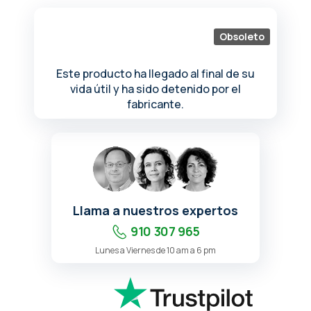
de
la
galería
Obsoleto
de
imágenes
Este producto ha llegado al final de su
vida útil y ha sido detenido por el
fabricante.
Llama a nuestros expertos
910 307 965
Lunes a Viernes de 10 am a 6 pm