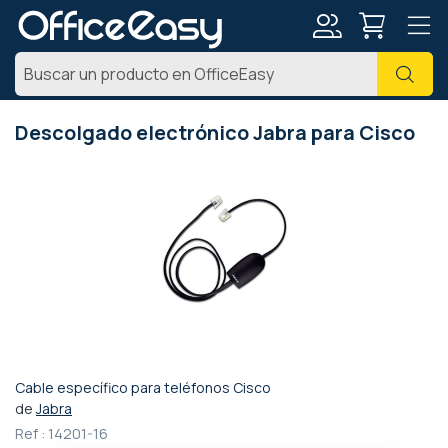
Mi
Busc
cuenta
Descolgado electrónico Jabra para Cisco
Saltar
al
final
de
la
galería
de
imágenes
Cable específico para teléfonos Cisco
Saltar
de
Jabra
al
Ref :
14201-16
comienzo