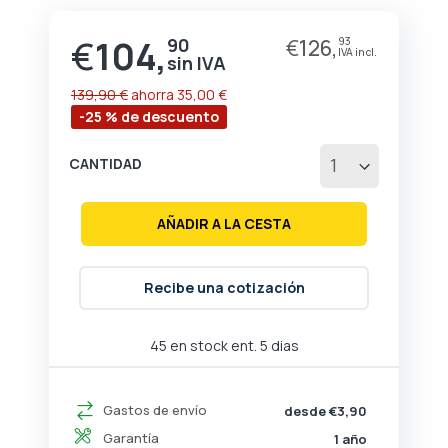
de
la
€
104,
90
€
126,
93
Precio
galería
especial
de
imágenes
139,90 €
ahorra
35,00 €
-25 % de descuento
CANTIDAD
AÑADIR A LA CESTA
Recibe una cotización
45 en stock ent. 5 dias
Gastos de envío
desde €3,90
Garantía
1 año