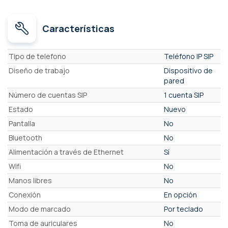
Características
Características
Tipo de telefono
Teléfono IP SIP
Diseño de trabajo
Dispositivo de
pared
Número de cuentas SIP
1 cuenta SIP
Estado
Nuevo
Pantalla
No
Bluetooth
No
Alimentación a través de Ethernet
Sí
Wifi
No
Manos libres
No
Conexión
En opción
Modo de marcado
Por teclado
Toma de auriculares
No