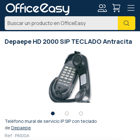
Mi
Busc
cuenta
Depaepe HD 2000 SIP TECLADO Antracita
Saltar
al
final
de
la
galería
de
imágenes
Teléfono mural de servicio IP SIP con teclado
Saltar
de
Depaepe
al
Ref :
PAI00A
comienzo