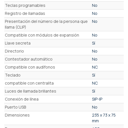
Teclas programables
No
Registro de llamadas
No
Presentación del número de la persona que
No
llama (CLIP)
Compatible con módulos de expansión
No
Llave secreta
Sí
Directorio
No
Contestador automático
No
Compatible con audífonos
NC
Teclado
Sí
compatible con centralita
NC
Luces de llamada brillantes
Sí
Conexión de línea
SIP-IP
Puerto USB
No
Dimensiones
235 x 73 x 75
mm