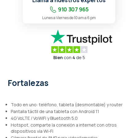
Llama a nuestros expertos
910 307 965
Lunes a Viernes de 10 am a 6 pm
Bien
con
4
de 5
Fortalezas
Todo en uno: teléfono, tableta (desmontable) y router
Pantalla táctil de una tableta con Android 11
4G VoLTE / VoWiFi y Bluetooth 5.0
Hotspot, comparte la conexión a internet con otros
dispositivos vía Wi-Fi
Cámara frontal de 8MP para videollamadas