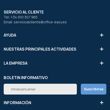
SERVICIO AL CLIENTE
Tel: +34 910 307 965
Email: servicioalcliente@office-easy.es
AYUDA
NUESTRAS PRINCIPALES ACTIVIDADES
LA EMPRESA
BOLETIN INFORMATIVO
Inscríbete
Suscribirse
a
nuestro
boletín
INFORMACIÓN
de