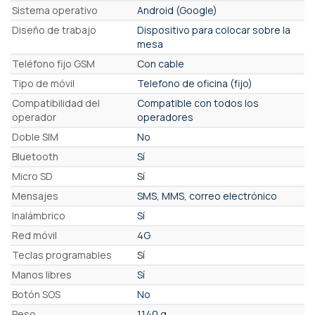
Características
Sistema operativo
Android (Google)
Diseño de trabajo
Dispositivo para colocar sobre la
mesa
Teléfono fijo GSM
Con cable
Tipo de móvil
Telefono de oficina (fijo)
Compatibilidad del
Compatible con todos los
operador
operadores
Doble SIM
No
Bluetooth
Sí
Micro SD
Sí
Mensajes
SMS, MMS, correo electrónico
Inalámbrico
Sí
Red móvil
4G
Teclas programables
Sí
Manos libres
Sí
Botón SOS
No
Peso
1140 g