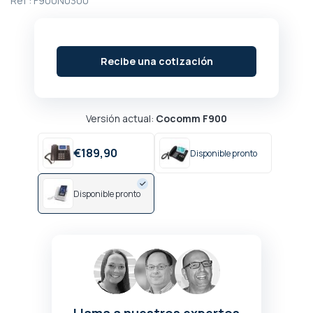
Ref :
F900N0300
de
la
galería
de
Recibe una cotización
imágenes
Versión actual:
Cocomm F900
€
189,
90
Disponible pronto
Disponible pronto