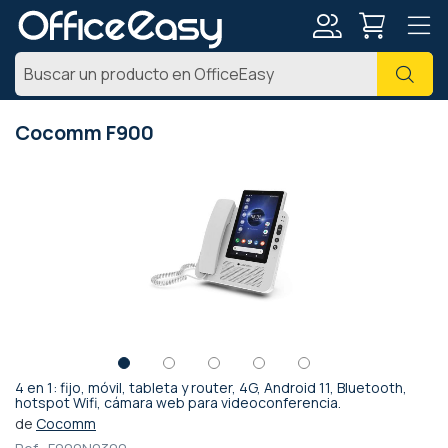
Mi
Busc
cuenta
Cocomm F900
Saltar
al
final
de
la
galería
de
imágenes
4 en 1: fijo, móvil, tableta y router, 4G, Android 11, Bluetooth,
Saltar
hotspot Wifi, cámara web para videoconferencia.
al
de
Cocomm
comienzo