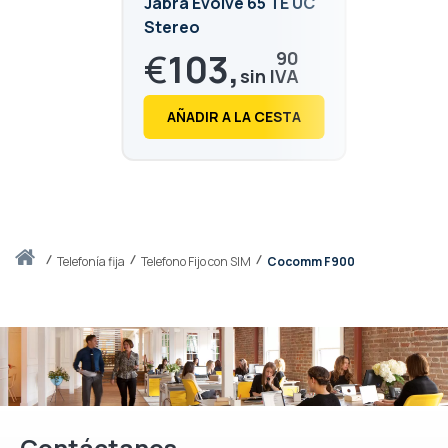
Jabra Evolve 65 TE UC
Stereo
€
103,
90
€
125,
72
AÑADIR A LA CESTA
Inicio
telefonía fija
Telefono Fijo con SIM
Cocomm F900
Contáctanos