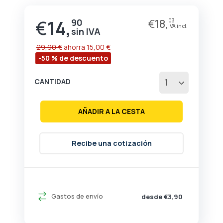
de
la
€
14,
90
€
18,
03
Precio
galería
especial
de
imágenes
29,90 €
ahorra
15,00 €
-50 % de descuento
CANTIDAD
AÑADIR A LA CESTA
Recibe una cotización
Gastos de envío
desde €3,90