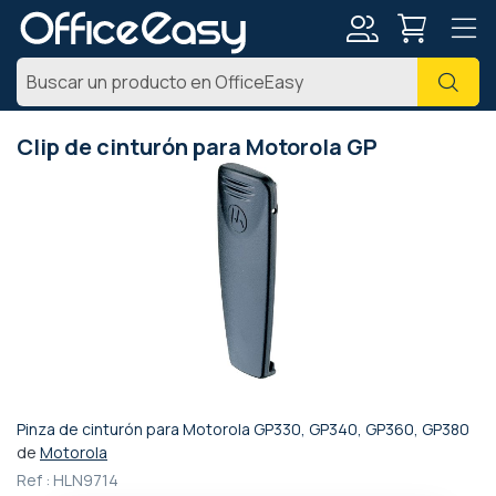
Mi
Busc
cuenta
Clip de cinturón para Motorola GP
Saltar
al
final
de
la
galería
de
imágenes
Pinza de cinturón para Motorola GP330, GP340, GP360, GP380
Saltar
de
Motorola
al
Ref :
HLN9714
comienzo