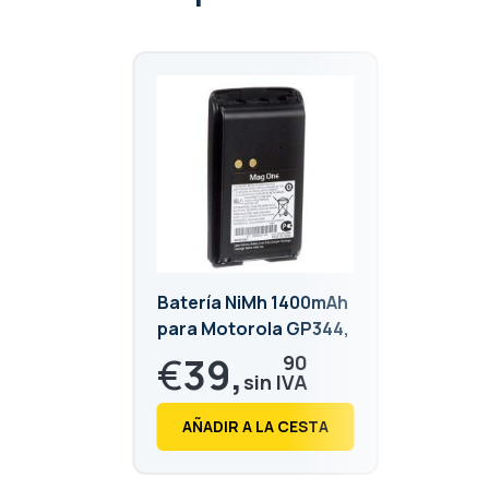
Batería NiMh 1400mAh
para Motorola GP344,
GP344R, GP366,
€
39,
90
GP366R, GP388R,
GP388
€
48,
28
AÑADIR A LA CESTA