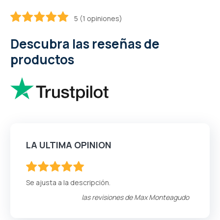
5 (1 opiniones)
100
100
% of
Descubra las reseñas de
productos
LA ULTIMA OPINION
100
100
% of
Se ajusta a la descripción.
las revisiones de
Max Monteagudo