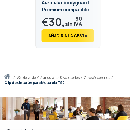
Auricular bodyguard
Premium compatible
con Motorola T82,
€
30,
90
T82ex, T80, T92 H2O
€
37,
39
AÑADIR A LA CESTA
Inicio
walkie talkie
Auriculares & Accesorios
Otros Accesorios
Clip de cinturón para Motorola T82