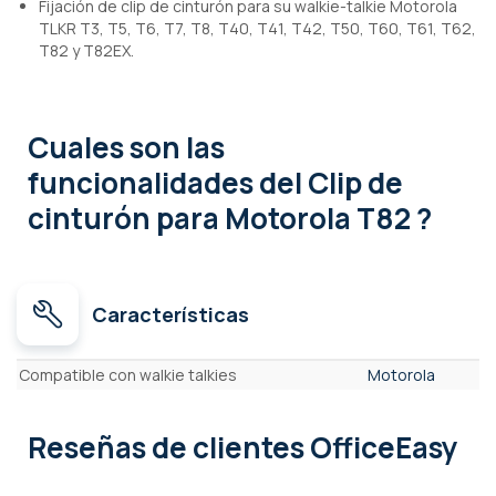
Fijación de clip de cinturón para su walkie-talkie Motorola
TLKR T3, T5, T6, T7, T8, T40, T41, T42, T50, T60, T61, T62,
T82 y T82EX.
Cuales son las
funcionalidades
del Clip de
cinturón para Motorola T82 ?
Características
Características
Compatible con walkie talkies
Motorola
Reseñas de clientes OfficeEasy