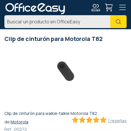
Mi
Busc
cuenta
Clip de cinturón para Motorola T82
Saltar
al
final
de
la
galería
de
imágenes
Clip de cinturón para walkie-talkie Motorola T82.
Saltar
1 reseñas
de
Motorola
al
100
100
% of
comienzo
Ref :
00272