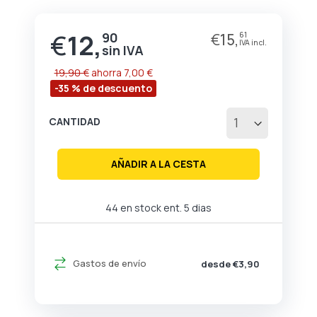
de
la
€
12,
galería
90
€
15,
61
Precio
de
especial
imágenes
19,90 €
ahorra
7,00 €
-35 % de descuento
CANTIDAD
AÑADIR A LA CESTA
44 en stock ent. 5 dias
Gastos de envío
desde €3,90