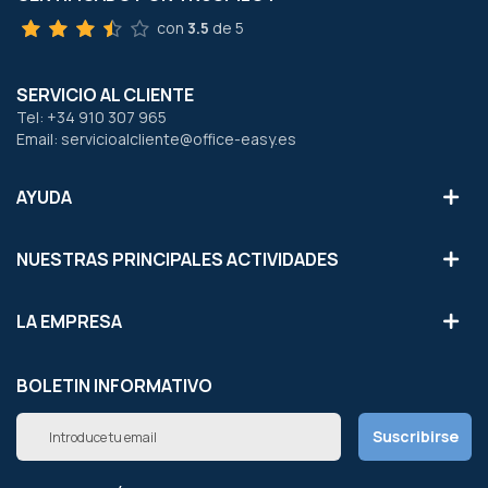
con
3.5
de 5
SERVICIO AL CLIENTE
Tel: +34 910 307 965
Email: servicioalcliente@office-easy.es
AYUDA
NUESTRAS PRINCIPALES ACTIVIDADES
LA EMPRESA
BOLETIN INFORMATIVO
Inscríbete
Suscribirse
a
nuestro
boletín