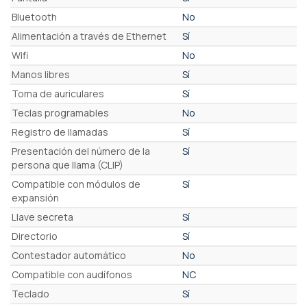
Bluetooth
No
Alimentación a través de Ethernet
Sí
Wifi
No
Manos libres
Sí
Toma de auriculares
Sí
Teclas programables
No
Registro de llamadas
Sí
Presentación del número de la
Sí
persona que llama (CLIP)
Compatible con módulos de
Sí
expansión
Llave secreta
Sí
Directorio
Sí
Contestador automático
No
Compatible con audífonos
NC
Teclado
Sí