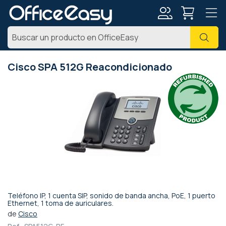
Mi
Busc
cuenta
Cisco SPA 512G Reacondicionado
Saltar
al
final
de
la
galería
de
imágenes
Teléfono IP, 1 cuenta SIP, sonido de banda ancha, PoE, 1 puerto
Saltar
Ethernet, 1 toma de auriculares.
al
de
Cisco
comienzo