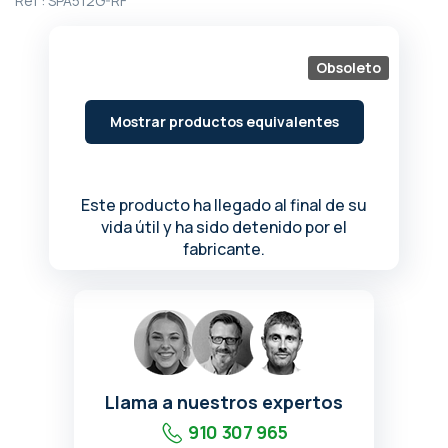
Ref :
SPA512G-RF
de
la
galería
Obsoleto
de
imágenes
Mostrar productos equivalentes
Este producto ha llegado al final de su
vida útil y ha sido detenido por el
fabricante.
Llama a nuestros expertos
910 307 965